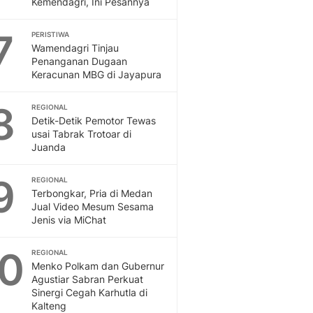
Kemendagri, Ini Pesannya
Sport
Berita Bola Terkini, Ja
7
Klasemen, Hasil Liga
PERISTIWA
Wamendagri Tinjau
Penanganan Dugaan
Keracunan MBG di Jayapura
8
REGIONAL
Detik-Detik Pemotor Tewas
usai Tabrak Trotoar di
Juanda
9
REGIONAL
Terbongkar, Pria di Medan
Jual Video Mesum Sesama
Jenis via MiChat
10
REGIONAL
Menko Polkam dan Gubernur
Agustiar Sabran Perkuat
Sinergi Cegah Karhutla di
Kalteng