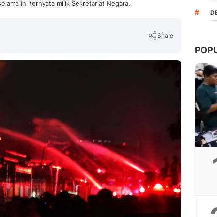
lama ini ternyata milik Sekretariat Negara.
#
D
Share
POP
Copy Link