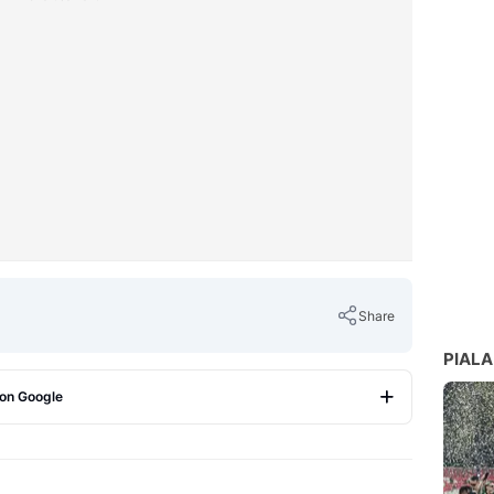
Share
PIALA
 on Google
Copy Link