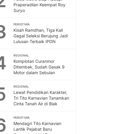
2
Feeds
Praperadilan Keempat Roy
Suryo
Feeds Liputan6: Kumpul
Terbaru Harian
3
PERISTIWA
Otosia
Kisah Ramdhan, Tiga Kali
Otosia
Gagal Seleksi Berujung Jadi
Spotlight
Lulusan Terbaik IPDN
Berita Terkini, Kabar Te
Dan Dunia - Liputan6.
4
REGIONAL
English
Komplotan Curanmor
Exploring Knowledge, T
Ditembak, Sudah Gasak 9
Motor dalam Sebulan
En.Liputan6.com
Disabilitas
5
Disabilitas Berita Terkini
REGIONAL
Lewat Pendidikan Karakter,
Harian, Berita Terbaru,
Tri Tito Karnavian Tanamkan
Berita
Cinta Tanah Air di Biak
Berita Hari Ini Politik,
Health
6
PERISTIWA
Kabar Berita Terbaru D
Mendagri Tito Karnavian
Diet, Herbal Terbaik
Lantik Pejabat Baru