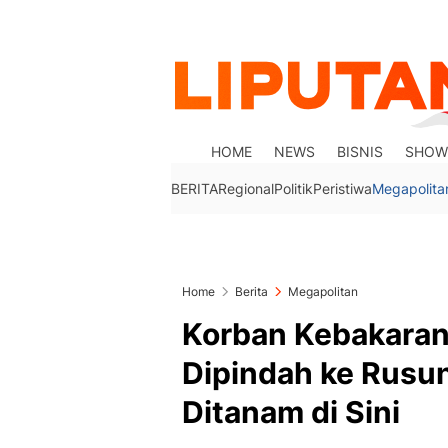
HOME
NEWS
BISNIS
SHOW
BERITA
Regional
Politik
Peristiwa
Megapolita
Home
Berita
Megapolitan
Korban Kebakara
Dipindah ke Rusun:
Ditanam di Sini