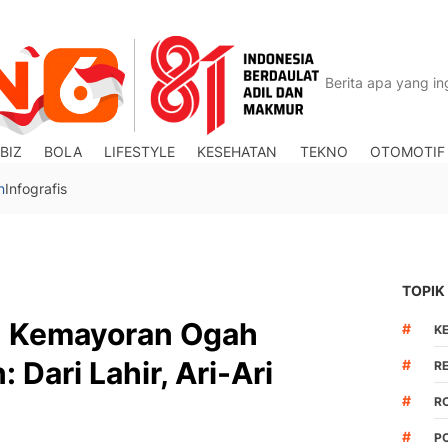
BIZ
BOLA
LIFESTYLE
KESEHATAN
TEKNO
OTOMOTIF
n
Infografis
TOPIK
n Kemayoran Ogah
#
K
 Dari Lahir, Ari-Ari
#
R
#
R
#
P