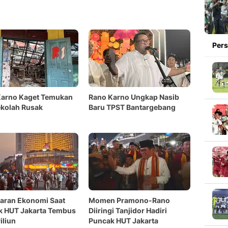
Pers
Karno Kaget Temukan
Rano Karno Ungkap Nasib
kolah Rusak
Baru TPST Bantargebang
aran Ekonomi Saat
Momen Pramono-Rano
k HUT Jakarta Tembus
Diiringi Tanjidor Hadiri
iliun
Puncak HUT Jakarta