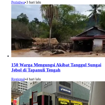
Peristiwa
•
3 hari lalu
150 Warga Mengungsi Akibat Tanggul Sungai
Jebol di Tapanuli Tengah
Regional
•
4 hari lalu