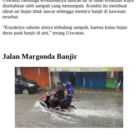
Uswatun menduga tersumbatnya saluran air di Jalan Keadilan Raya
disebabkan oleh sampah yang menumpuk. Kondisi itu membuat
aliran air hujan tidak lancar sehingga memicu banjir di kawasan
tersebut.
“Kayaknya saluran airnya terhalang sampah, karena kalau hujan
deras pasti banjir di sini,” terang Uswatun.
Jalan Margonda Banjir
Pengendara sepeda motor melintas banjir di Jalan
Keadilan Raya, Depok. (Liputan6.com/Dicky Agung
Prihanto)