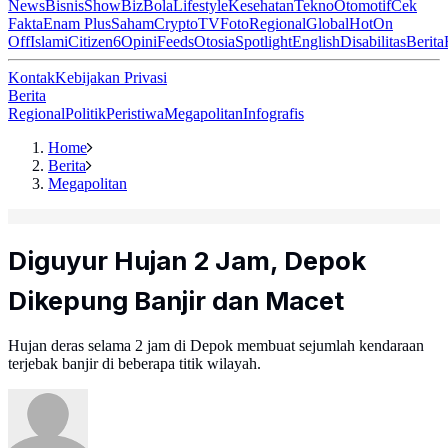
News
Bisnis
ShowBiz
Bola
Lifestyle
Kesehatan
Tekno
Otomotif
Cek
Fakta
Enam Plus
Saham
Crypto
TV
Foto
Regional
Global
Hot
On
Off
Islami
Citizen6
Opini
Feeds
Otosia
Spotlight
English
Disabilitas
Berita
Kontak
Kebijakan Privasi
Berita
Regional
Politik
Peristiwa
Megapolitan
Infografis
Home
Berita
Megapolitan
Diguyur Hujan 2 Jam, Depok
Dikepung Banjir dan Macet
Hujan deras selama 2 jam di Depok membuat sejumlah kendaraan
terjebak banjir di beberapa titik wilayah.