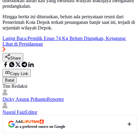
disebabkan aliran kali yang melintasi wilayah Baktijaya mengalami
pendangkalan.
Hingga berita ini diturunkan, belum ada pernyataan resmi dari
Pemerintah Kota Depok terkait penanganan banjir saat ini, terjadi di
sejumlah wilayah Depok.
Lanjut Baca:
Pemilik Emas 74 Kg Belum Diungkap, Kejagung:
Lihat di Persidangan
Share
Copy Link
Batal
Tim Redaksi
Dicky Agung Prihanto
Reporter
Nasrul Faiz
Editor
Add
as a preferred source on Google