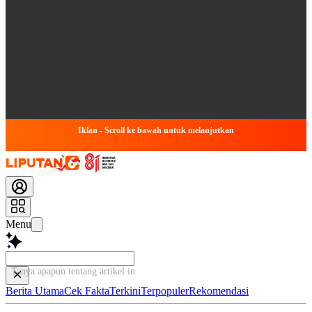
Iklan - Scroll ke bawah untuk melanjutkan
Menu
Tanya apapun tentang artikel ini...
Berita Utama
Cek Fakta
Terkini
Terpopuler
Rekomendasi