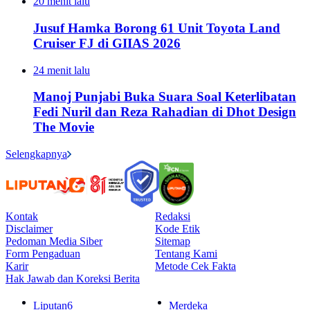
20 menit lalu
Jusuf Hamka Borong 61 Unit Toyota Land
Cruiser FJ di GIIAS 2026
24 menit lalu
Manoj Punjabi Buka Suara Soal Keterlibatan
Fedi Nuril dan Reza Rahadian di Dhot Design
The Movie
Selengkapnya
Kontak
Redaksi
Disclaimer
Kode Etik
Pedoman Media Siber
Sitemap
Form Pengaduan
Tentang Kami
Karir
Metode Cek Fakta
Hak Jawab dan Koreksi Berita
Liputan6
Merdeka