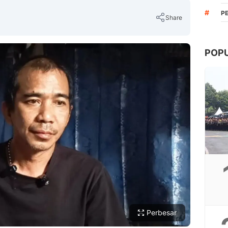
#
P
Share
POP
Copy Link
Perbesar