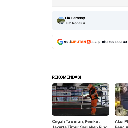
Lia Harahap
Tim Redaksi
Add
as a preferred source
REKOMENDASI
Cegah Tawuran, Pemkot
Aksi P
Jakarta Timur Sediakan Ring
Pencur