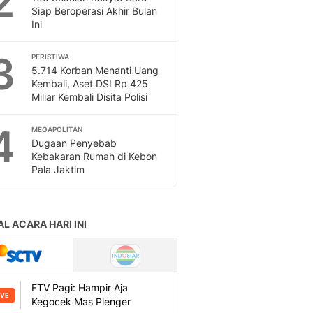
2
Feeds
Siap Beroperasi Akhir Bulan
Ini
Feeds Liputan6: Kumpul
Terbaru Harian
3
PERISTIWA
Otosia
5.714 Korban Menanti Uang
Otosia
Kembali, Aset DSI Rp 425
Spotlight
Miliar Kembali Disita Polisi
Berita Terkini, Kabar Te
Dan Dunia - Liputan6.
4
MEGAPOLITAN
English
Dugaan Penyebab
Exploring Knowledge, T
Kebakaran Rumah di Kebon
Pala Jaktim
En.Liputan6.com
Disabilitas
Disabilitas Berita Terkini
Harian, Berita Terbaru,
Berita
Berita Hari Ini Politik,
Health
Kabar Berita Terbaru D
Diet, Herbal Terbaik