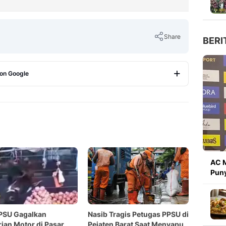
Share
BERI
 on Google
Copy Link
AC 
Puny
PSU Gagalkan
Nasib Tragis Petugas PPSU di
ian Motor di Pasar
Pejaten Barat Saat Menyapu