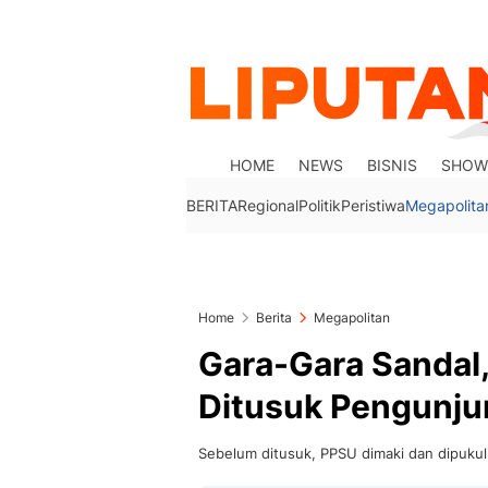
HOME
NEWS
BISNIS
SHOW
BERITA
Regional
Politik
Peristiwa
Megapolita
Home
Berita
Megapolitan
Gara-Gara Sandal,
Ditusuk Pengunju
Sebelum ditusuk, PPSU dimaki dan dipukul