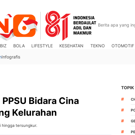
BIZ
BOLA
LIFESTYLE
KESEHATAN
TEKNO
OTOMOTIF
n
Infografis
TOPIK
 PPSU Bidara Cina
#
C
ng Kelurahan
#
P
#
G
i hingga tersungkur.
#
P