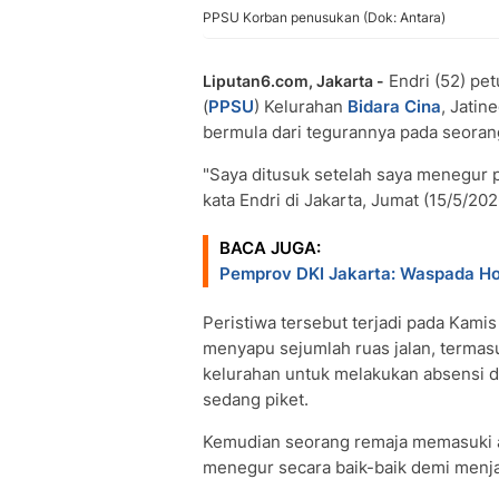
PPSU Korban penusukan (Dok: Antara)
Endri (52) pe
Liputan6.com, Jakarta -
(
PPSU
) Kelurahan
Bidara Cina
, Jatin
bermula dari tegurannya pada seorang
"Saya ditusuk setelah saya menegur p
kata Endri di Jakarta, Jumat (15/5/202
BACA JUGA:
Pemprov DKI Jakarta: Waspada H
Peristiwa tersebut terjadi pada Kamis
menyapu sejumlah ruas jalan, termasu
kelurahan untuk melakukan absensi d
sedang piket.
Kemudian seorang remaja memasuki ar
menegur secara baik-baik demi menja