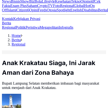
News
Bisnis
ShowBiz
Bola
Lifestyle
Kesehatan
Tekno
Otomotif
Cek
Fakta
Enam Plus
Saham
Crypto
TV
Foto
Regional
Global
Hot
On
Off
Islami
Citizen6
Opini
Feeds
Otosia
Spotlight
English
Disabilitas
Berita
Kontak
Kebijakan Privasi
Berita
Regional
Politik
Peristiwa
Megapolitan
Infografis
Home
Berita
Regional
Anak Krakatau Siaga, Ini Jarak
Aman dari Zona Bahaya
Bupati Lampung Selatan memberikan imbauan bagi masyarakat
untuk menjauh dari Anak Krakatau.