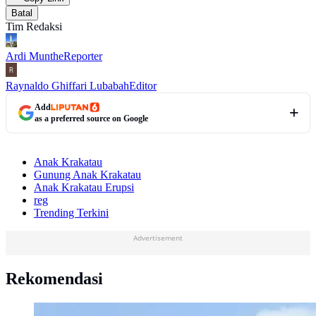
Batal
Tim Redaksi
Ardi Munthe
Reporter
Raynaldo Ghiffari Lubabah
Editor
Add
as a preferred source on Google
Anak Krakatau
Gunung Anak Krakatau
Anak Krakatau Erupsi
reg
Trending Terkini
Advertisement
Rekomendasi