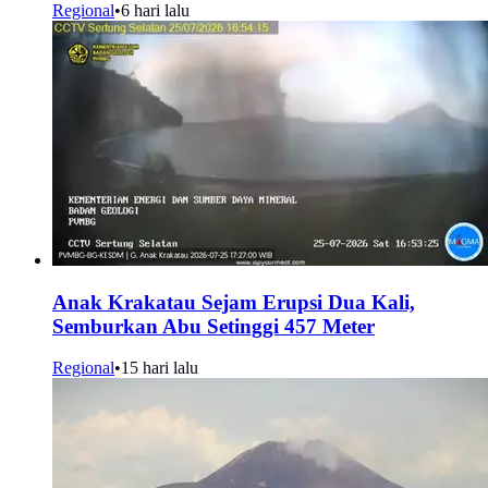
Regional
•
6 hari lalu
Anak Krakatau Sejam Erupsi Dua Kali,
Semburkan Abu Setinggi 457 Meter
Regional
•
15 hari lalu