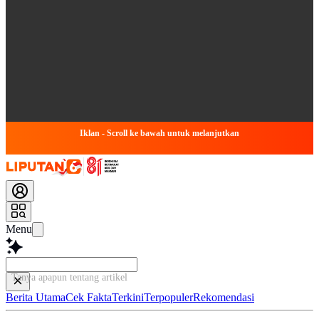
Iklan - Scroll ke bawah untuk melanjutkan
Menu
Tanya apapun tentang artikel ini...
Berita Utama
Cek Fakta
Terkini
Terpopuler
Rekomendasi