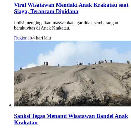
Viral Wisatawan Mendaki Anak Krakatau saat
Siaga, Terancam Dipidana
Polisi mengingatkan masyarakat agar tidak sembarangan
beraktivitas di Anak Krakatau.
Regional
•
4 hari lalu
Sanksi Tegas Menanti Wisatawan Bandel Anak
Krakatau