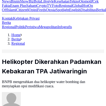
News
Bisnis
ShowBiz
Bola
Lifestyle
Kesehatan
Tekno
Otomotif
Cek
Fakta
Enam Plus
Saham
Crypto
TV
Foto
Regional
Global
Hot
On
Off
Islami
Citizen6
Opini
Feeds
Otosia
Spotlight
English
Disabilitas
Berita
Kontak
Kebijakan Privasi
Berita
Regional
Politik
Peristiwa
Megapolitan
Infografis
Home
Berita
Regional
Helikopter Dikerahkan Padamkan
Kebakaran TPA Jatiwaringin
BNPB mengerahkan dua helikopter water bombing dan
menyiapkan opsi modifikasi cuaca.