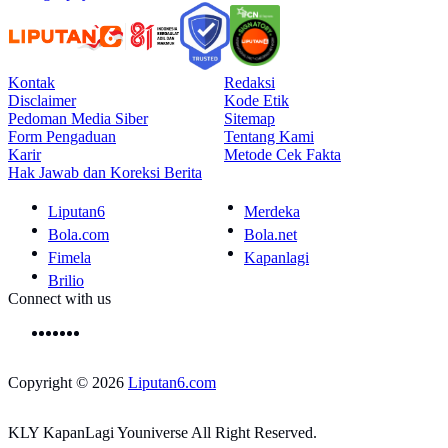
Kontak
Redaksi
Disclaimer
Kode Etik
Pedoman Media Siber
Sitemap
Form Pengaduan
Tentang Kami
Karir
Metode Cek Fakta
Hak Jawab dan Koreksi Berita
Liputan6
Merdeka
Bola.com
Bola.net
Fimela
Kapanlagi
Brilio
Connect with us
Copyright © 2026
Liputan6.com
KLY KapanLagi Youniverse All Right Reserved.