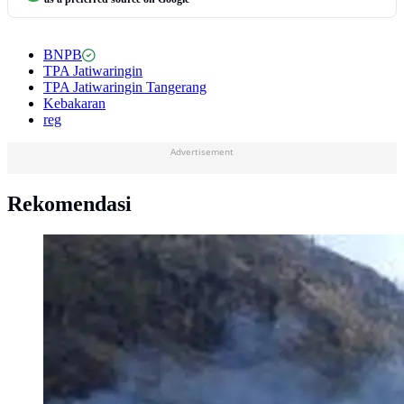
BNPB
TPA Jatiwaringin
TPA Jatiwaringin Tangerang
Kebakaran
reg
Advertisement
Rekomendasi