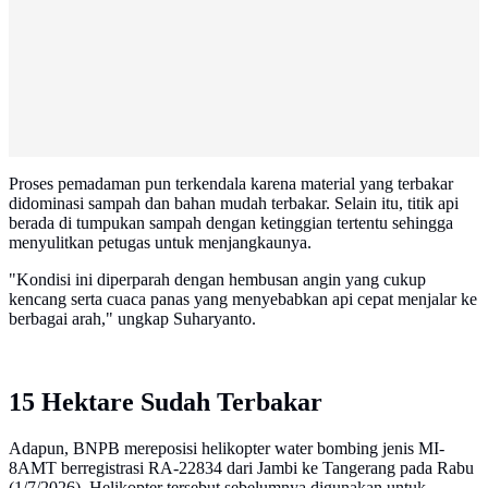
Proses pemadaman pun terkendala karena material yang terbakar
didominasi sampah dan bahan mudah terbakar. Selain itu, titik api
berada di tumpukan sampah dengan ketinggian tertentu sehingga
menyulitkan petugas untuk menjangkaunya.
"Kondisi ini diperparah dengan hembusan angin yang cukup
kencang serta cuaca panas yang menyebabkan api cepat menjalar ke
berbagai arah," ungkap Suharyanto.
15 Hektare Sudah Terbakar
Adapun, BNPB mereposisi helikopter water bombing jenis MI-
8AMT berregistrasi RA-22834 dari Jambi ke Tangerang pada Rabu
(1/7/2026). Helikopter tersebut sebelumnya digunakan untuk