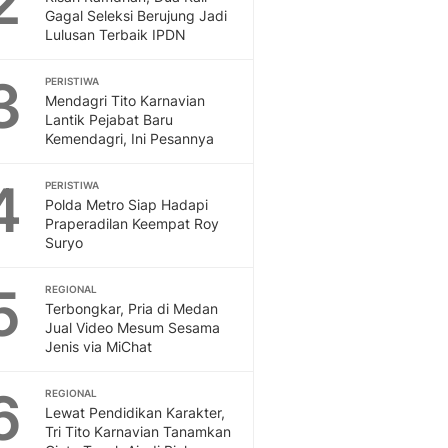
2
Feeds
Gagal Seleksi Berujung Jadi
Lulusan Terbaik IPDN
Feeds Liputan6: Kumpul
Terbaru Harian
3
PERISTIWA
Otosia
Mendagri Tito Karnavian
Otosia
Lantik Pejabat Baru
Spotlight
Kemendagri, Ini Pesannya
Berita Terkini, Kabar Te
Dan Dunia - Liputan6.
4
PERISTIWA
English
Polda Metro Siap Hadapi
Exploring Knowledge, T
Praperadilan Keempat Roy
Suryo
En.Liputan6.com
Disabilitas
5
Disabilitas Berita Terkini
REGIONAL
Terbongkar, Pria di Medan
Harian, Berita Terbaru,
Jual Video Mesum Sesama
Berita
Jenis via MiChat
Berita Hari Ini Politik,
Health
6
REGIONAL
Kabar Berita Terbaru D
Lewat Pendidikan Karakter,
Diet, Herbal Terbaik
Tri Tito Karnavian Tanamkan