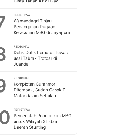
Cinta Tanah Air di Biak
Sport
Berita Bola Terkini, Ja
7
Klasemen, Hasil Liga
PERISTIWA
Wamendagri Tinjau
Penanganan Dugaan
Keracunan MBG di Jayapura
8
REGIONAL
Detik-Detik Pemotor Tewas
usai Tabrak Trotoar di
Juanda
9
REGIONAL
Komplotan Curanmor
Ditembak, Sudah Gasak 9
Motor dalam Sebulan
10
PERISTIWA
Pemerintah Prioritaskan MBG
untuk Wilayah 3T dan
Daerah Stunting