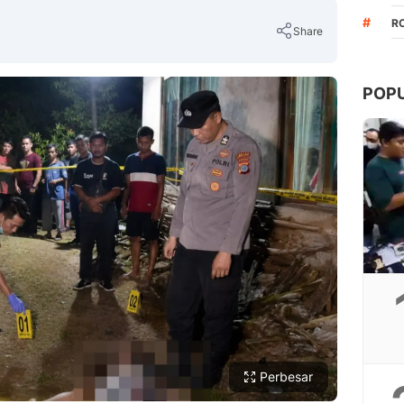
#
R
Share
POP
Copy Link
Perbesar