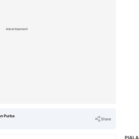
Advertisement
an Purba
Share
PIALA