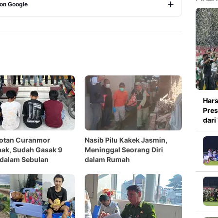
 on Google
Copy Link
Hars
Pres
dari
otan Curanmor
Nasib Pilu Kakek Jasmin,
ak, Sudah Gasak 9
Meninggal Seorang Diri
 dalam Sebulan
dalam Rumah