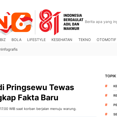
BIZ
BOLA
LIFESTYLE
KESEHATAN
TEKNO
OTOMOTIF
n
Infografis
TOPIK
 di Pringsewu Tewas
#
K
ngkap Fakta Baru
#
R
#
P
 17.00 WIB saat korban berjalan menuju warung.
#
S