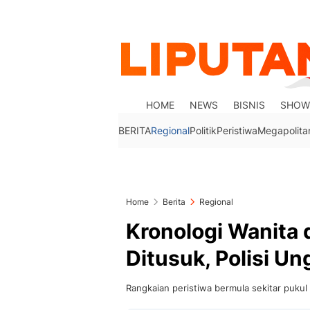
HOME
NEWS
BISNIS
SHOW
BERITA
Regional
Politik
Peristiwa
Megapolita
Home
Berita
Regional
Kronologi Wanita
Ditusuk, Polisi U
Rangkaian peristiwa bermula sekitar pukul