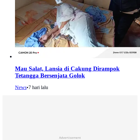
Mau Salat, Lansia di Cakung Dirampok
Tetangga Bersenjata Golok
News
•
7 hari lalu
Advertisement