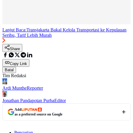
Lanjut Baca:
Transjakarta Bakal Kelola Transportasi ke Kepulauan
Seribu, Tarif Lebih Murah
Share
Copy Link
Batal
Tim Redaksi
Ardi Munthe
Reporter
Jonathan Pandapotan Purba
Editor
Add
as a preferred source on Google
Pencurian