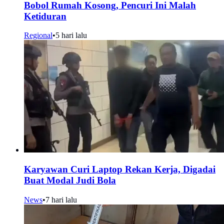
Bobol Rumah Kosong, Pencuri Ini Malah
Ketiduran
Regional
•
5 hari lalu
Karyawan Curi Laptop Rekan Kerja, Digadai
Buat Modal Judi Bola
News
•
7 hari lalu