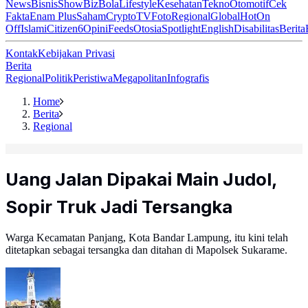
News
Bisnis
ShowBiz
Bola
Lifestyle
Kesehatan
Tekno
Otomotif
Cek
Fakta
Enam Plus
Saham
Crypto
TV
Foto
Regional
Global
Hot
On
Off
Islami
Citizen6
Opini
Feeds
Otosia
Spotlight
English
Disabilitas
Berita
Kontak
Kebijakan Privasi
Berita
Regional
Politik
Peristiwa
Megapolitan
Infografis
Home
Berita
Regional
Uang Jalan Dipakai Main Judol,
Sopir Truk Jadi Tersangka
Warga Kecamatan Panjang, Kota Bandar Lampung, itu kini telah
ditetapkan sebagai tersangka dan ditahan di Mapolsek Sukarame.