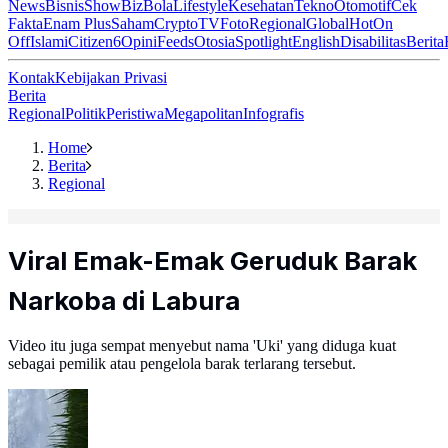
News
Bisnis
ShowBiz
Bola
Lifestyle
Kesehatan
Tekno
Otomotif
Cek
Fakta
Enam Plus
Saham
Crypto
TV
Foto
Regional
Global
Hot
On
Off
Islami
Citizen6
Opini
Feeds
Otosia
Spotlight
English
Disabilitas
Berita
Kontak
Kebijakan Privasi
Berita
Regional
Politik
Peristiwa
Megapolitan
Infografis
Home
Berita
Regional
Viral Emak-Emak Geruduk Barak
Narkoba di Labura
Video itu juga sempat menyebut nama 'Uki' yang diduga kuat
sebagai pemilik atau pengelola barak terlarang tersebut.