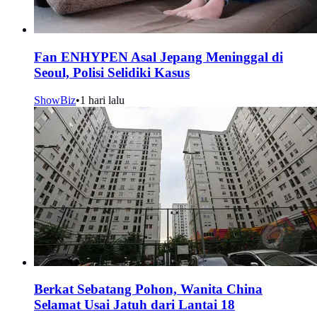
Fan ENHYPEN Asal Jepang Meninggal di
Seoul, Polisi Selidiki Kasus
ShowBiz
•
1 hari lalu
Berkat Sebatang Pohon, Wanita China
Selamat Usai Jatuh dari Lantai 18