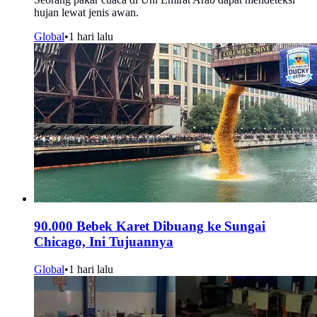
hujan lewat jenis awan.
Global
•
1 hari lalu
90.000 Bebek Karet Dibuang ke Sungai
Chicago, Ini Tujuannya
Global
•
1 hari lalu