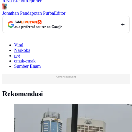
Reza Efendi
Reporter
Jonathan Pandapotan Purba
Editor
Add
as a preferred source on Google
Viral
Narkoba
reg
emak-emak
Sumber Enam
Advertisement
Rekomendasi