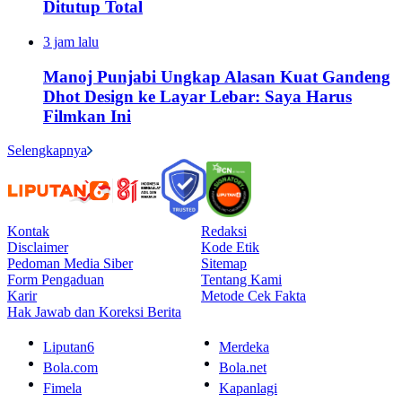
Ditutup Total
3 jam lalu
Manoj Punjabi Ungkap Alasan Kuat Gandeng
Dhot Design ke Layar Lebar: Saya Harus
Filmkan Ini
Selengkapnya
Kontak
Redaksi
Disclaimer
Kode Etik
Pedoman Media Siber
Sitemap
Form Pengaduan
Tentang Kami
Karir
Metode Cek Fakta
Hak Jawab dan Koreksi Berita
Liputan6
Merdeka
Bola.com
Bola.net
Fimela
Kapanlagi