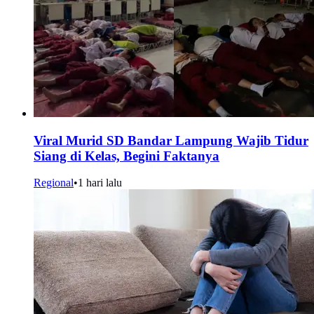
Viral Murid SD Bandar Lampung Wajib Tidur
Siang di Kelas, Begini Faktanya
Regional
•
1 hari lalu