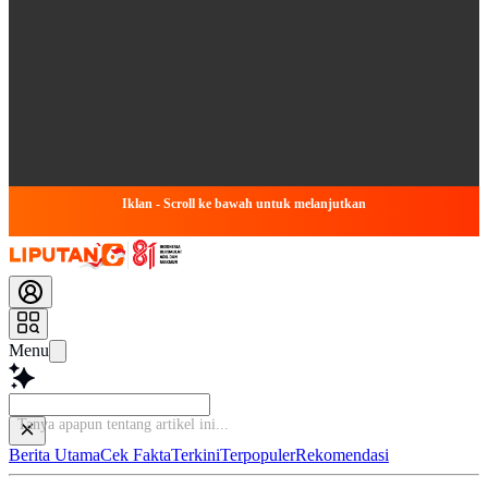
Iklan - Scroll ke bawah untuk melanjutkan
Menu
Tanya apapun tentang
Berita Utama
Cek Fakta
Terkini
Terpopuler
Rekomendasi