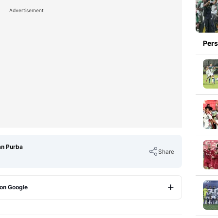
Advertisement
Pers
an Purba
Share
 on Google
Copy Link