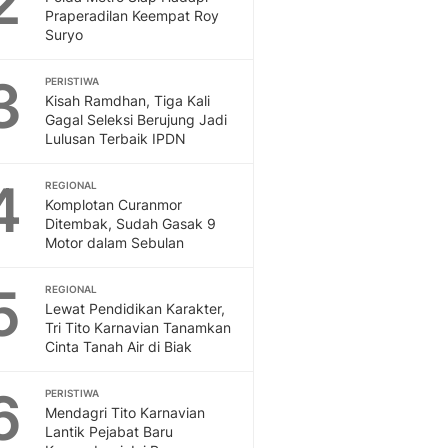
2
Feeds
Praperadilan Keempat Roy
Suryo
Feeds Liputan6: Kumpul
Terbaru Harian
3
PERISTIWA
Otosia
Kisah Ramdhan, Tiga Kali
Otosia
Gagal Seleksi Berujung Jadi
Spotlight
Lulusan Terbaik IPDN
Berita Terkini, Kabar Te
Dan Dunia - Liputan6.
4
REGIONAL
English
Komplotan Curanmor
Exploring Knowledge, T
Ditembak, Sudah Gasak 9
Motor dalam Sebulan
En.Liputan6.com
Disabilitas
5
Disabilitas Berita Terkini
REGIONAL
Lewat Pendidikan Karakter,
Harian, Berita Terbaru,
Tri Tito Karnavian Tanamkan
Berita
Cinta Tanah Air di Biak
Berita Hari Ini Politik,
Health
6
PERISTIWA
Kabar Berita Terbaru D
Mendagri Tito Karnavian
Diet, Herbal Terbaik
Lantik Pejabat Baru