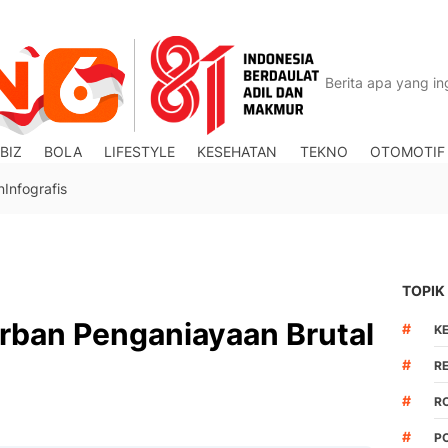
BIZ
BOLA
LIFESTYLE
KESEHATAN
TEKNO
OTOMOTIF
n
Infografis
TOPIK
Korban Penganiayaan Brutal
#
K
#
R
#
R
#
P