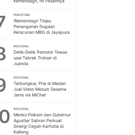
Kemendagri, Ini Pesannya
Sport
Berita Bola Terkini, Ja
7
Klasemen, Hasil Liga
PERISTIWA
Wamendagri Tinjau
Penanganan Dugaan
Keracunan MBG di Jayapura
8
REGIONAL
Detik-Detik Pemotor Tewas
usai Tabrak Trotoar di
Juanda
9
REGIONAL
Terbongkar, Pria di Medan
Jual Video Mesum Sesama
Jenis via MiChat
10
REGIONAL
Menko Polkam dan Gubernur
Agustiar Sabran Perkuat
Sinergi Cegah Karhutla di
Kalteng