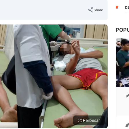
#
D
Share
POP
Copy Link
Perbesar