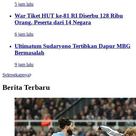
5 jam lalu
War Tiket HUT ke-81 RI Diserbu 128 Ribu
Orang, Peserta dari 14 Negara
6 jam lalu
Ultimatum Sudaryono Tertibkan Dapur MBG
Bermasalah
9 jam lalu
Selengkapnya
Berita Terbaru