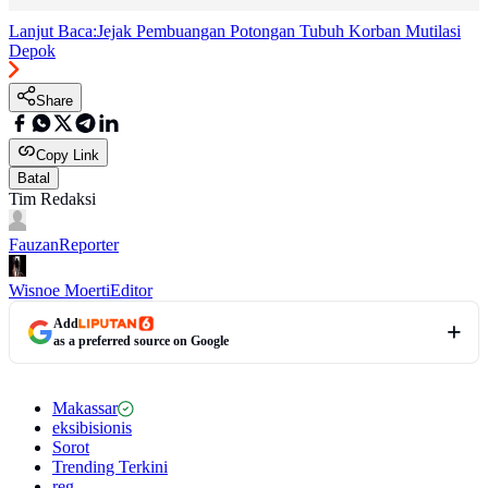
Lanjut Baca:
Jejak Pembuangan Potongan Tubuh Korban Mutilasi
Depok
Share
Copy Link
Batal
Tim Redaksi
Fauzan
Reporter
Wisnoe Moerti
Editor
Add
as a preferred source on Google
Makassar
eksibisionis
Sorot
Trending Terkini
reg