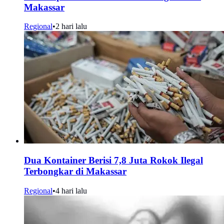
Makassar
Regional
•
2 hari lalu
Dua Kontainer Berisi 7,8 Juta Rokok Ilegal
Terbongkar di Makassar
Regional
•
4 hari lalu