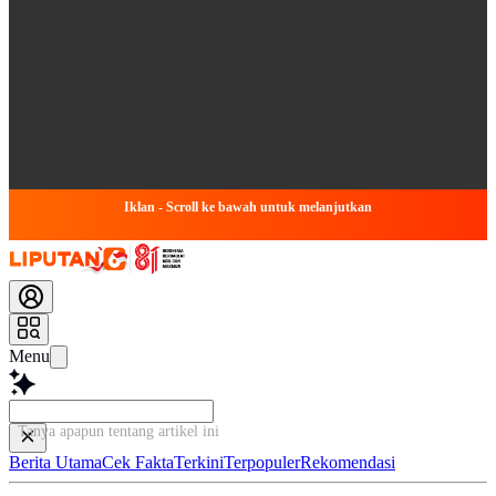
Iklan - Scroll ke bawah untuk melanjutkan
Menu
Tanya apapun tentang artikel ini...
Berita Utama
Cek Fakta
Terkini
Terpopuler
Rekomendasi