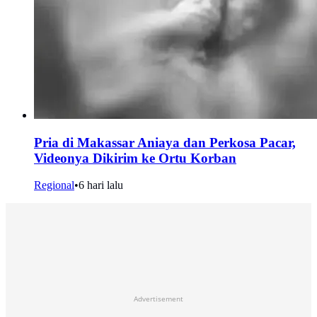
Pria di Makassar Aniaya dan Perkosa Pacar,
Videonya Dikirim ke Ortu Korban
Regional
•
6 hari lalu
Advertisement