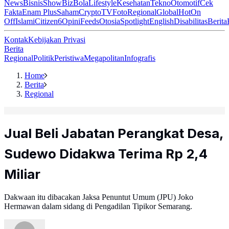
News
Bisnis
ShowBiz
Bola
Lifestyle
Kesehatan
Tekno
Otomotif
Cek
Fakta
Enam Plus
Saham
Crypto
TV
Foto
Regional
Global
Hot
On
Off
Islami
Citizen6
Opini
Feeds
Otosia
Spotlight
English
Disabilitas
Berita
Kontak
Kebijakan Privasi
Berita
Regional
Politik
Peristiwa
Megapolitan
Infografis
Home
Berita
Regional
Jual Beli Jabatan Perangkat Desa,
Sudewo Didakwa Terima Rp 2,4
Miliar
Dakwaan itu dibacakan Jaksa Penuntut Umum (JPU) Joko
Hermawan dalam sidang di Pengadilan Tipikor Semarang.