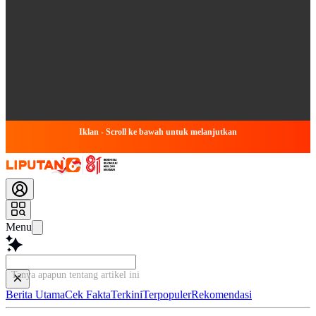
Iklan - Scroll ke bawah untuk melanjutkan
Menu
Tanya apapun tentang artikel ini...
Berita Utama
Cek Fakta
Terkini
Terpopuler
Rekomendasi