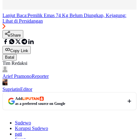
Lanjut Baca:
Pemilik Emas 74 Kg Belum Diungkap, Kejagung:
Lihat di Persidangan
Share
Copy Link
Batal
Tim Redaksi
Arief Pramono
Reporter
Supriatin
Editor
Add
as a preferred source on Google
Sudewo
Korupsi Sudewo
pati