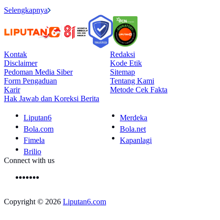
Selengkapnya
Kontak
Redaksi
Disclaimer
Kode Etik
Pedoman Media Siber
Sitemap
Form Pengaduan
Tentang Kami
Karir
Metode Cek Fakta
Hak Jawab dan Koreksi Berita
Liputan6
Merdeka
Bola.com
Bola.net
Fimela
Kapanlagi
Brilio
Connect with us
Copyright © 2026
Liputan6.com