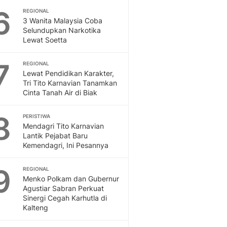
Sport
6
REGIONAL
Berita Bola Terkini, Ja
3 Wanita Malaysia Coba
Klasemen, Hasil Liga
Selundupkan Narkotika
Lewat Soetta
7
REGIONAL
Lewat Pendidikan Karakter,
Tri Tito Karnavian Tanamkan
Cinta Tanah Air di Biak
8
PERISTIWA
Mendagri Tito Karnavian
Lantik Pejabat Baru
Kemendagri, Ini Pesannya
9
REGIONAL
Menko Polkam dan Gubernur
Agustiar Sabran Perkuat
Sinergi Cegah Karhutla di
Kalteng