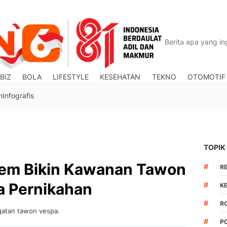
BIZ
BOLA
LIFESTYLE
KESEHATAN
TEKNO
OTOMOTIF
n
Infografis
TOPIK
tem Bikin Kawanan Tawon
#
R
a Pernikahan
#
K
#
R
gatan tawon vespa.
#
P