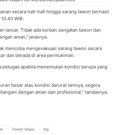
an secara hati-hati hingga sarang tawon berhasil
 10.40 WIB.
lan lancar. Tidak ada korban sengatan tawon dan
engan aman," jelasnya.
dak mencoba mengevakuasi sarang tawon secara
sar dan berada di area permukiman.
a petugas apabila menemukan kondisi serupa yang
an besar atau kondisi darurat lainnya, segera
itangani dengan aman dan profesional," tandasnya.
an
Tawon Vespa
reg