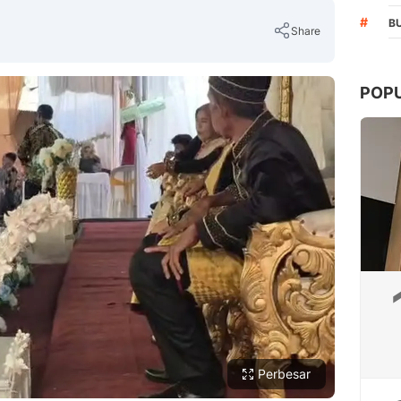
#
BU
Share
POP
Copy Link
Perbesar