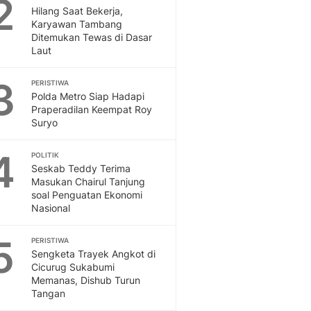
2
Feeds
Hilang Saat Bekerja,
Karyawan Tambang
Feeds Liputan6: Kumpul
Ditemukan Tewas di Dasar
Terbaru Harian
Laut
Otosia
Otosia
3
PERISTIWA
Spotlight
Polda Metro Siap Hadapi
Berita Terkini, Kabar Te
Praperadilan Keempat Roy
Dan Dunia - Liputan6.
Suryo
English
4
Exploring Knowledge, T
POLITIK
Seskab Teddy Terima
En.Liputan6.com
Masukan Chairul Tanjung
Disabilitas
soal Penguatan Ekonomi
Disabilitas Berita Terkini
Nasional
Harian, Berita Terbaru,
Berita
5
PERISTIWA
Berita Hari Ini Politik,
Sengketa Trayek Angkot di
Health
Cicurug Sukabumi
Memanas, Dishub Turun
Kabar Berita Terbaru D
Tangan
Diet, Herbal Terbaik