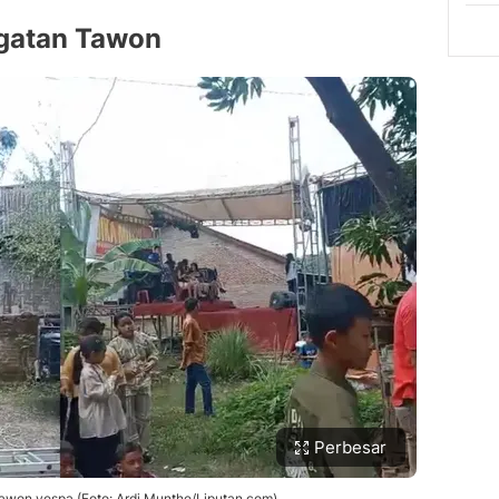
gatan Tawon
Perbesar
tawon vespa (Foto: Ardi Munthe/Liputan.com)