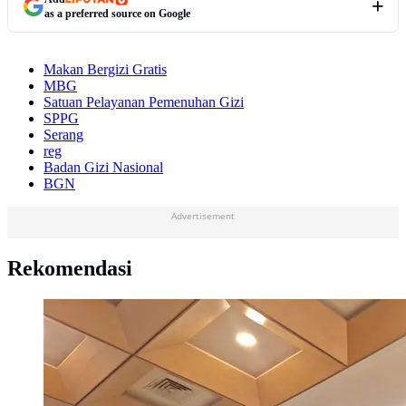
as a preferred source on Google
Makan Bergizi Gratis
MBG
Satuan Pelayanan Pemenuhan Gizi
SPPG
Serang
reg
Badan Gizi Nasional
BGN
Advertisement
Rekomendasi