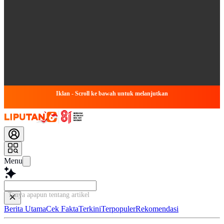
Iklan - Scroll ke bawah untuk melanjutkan
Menu
Tanya apapun tentang artikel ini...
Berita Utama
Cek Fakta
Terkini
Terpopuler
Rekomendasi