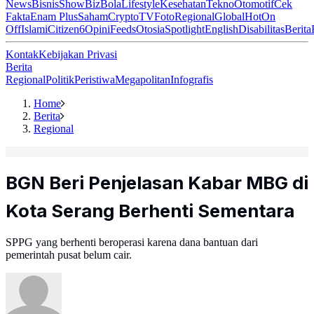
News
Bisnis
ShowBiz
Bola
Lifestyle
Kesehatan
Tekno
Otomotif
Cek
Fakta
Enam Plus
Saham
Crypto
TV
Foto
Regional
Global
Hot
On
Off
Islami
Citizen6
Opini
Feeds
Otosia
Spotlight
English
Disabilitas
Berita
Kontak
Kebijakan Privasi
Berita
Regional
Politik
Peristiwa
Megapolitan
Infografis
Home
Berita
Regional
BGN Beri Penjelasan Kabar MBG di
Kota Serang Berhenti Sementara
SPPG yang berhenti beroperasi karena dana bantuan dari
pemerintah pusat belum cair.