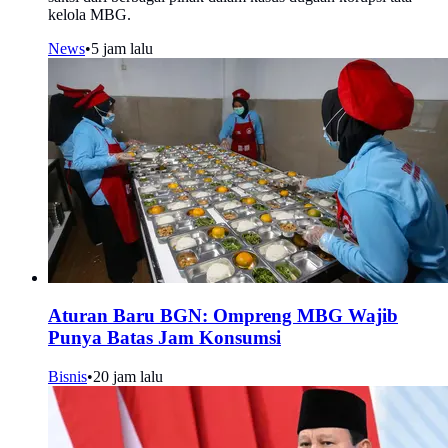
kelola MBG.
News
•
5 jam lalu
Aturan Baru BGN: Ompreng MBG Wajib
Punya Batas Jam Konsumsi
Bisnis
•
20 jam lalu