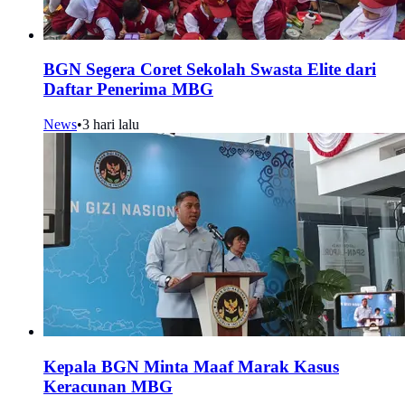
BGN Segera Coret Sekolah Swasta Elite dari
Daftar Penerima MBG
News
•
3 hari lalu
Kepala BGN Minta Maaf Marak Kasus
Keracunan MBG