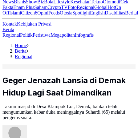
News
Bisnis
ShowBiz
Bola
Lifestyle
Kesehatan
Tekno
Otomotif
Cek
Fakta
Enam Plus
Saham
Crypto
TV
Foto
Regional
Global
Hot
On
Off
Islami
Citizen6
Opini
Feeds
Otosia
Spotlight
English
Disabilitas
Berita
Kontak
Kebijakan Privasi
Berita
Regional
Politik
Peristiwa
Megapolitan
Infografis
Home
Berita
Regional
Geger Jenazah Lansia di Demak
Hidup Lagi Saat Dimandikan
Takmir masjid di Desa Klampok Lor, Demak, bahkan telah
mengumumkan kabar duka meninggalnya Suhardi (65) melalui
pengeras suara.