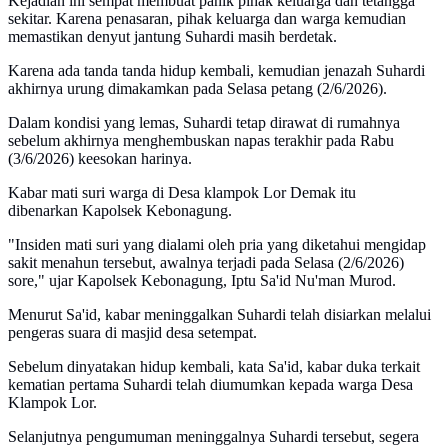
Kejadian ini sempat membuat panik pihak keluarga dan tetangga
sekitar. Karena penasaran, pihak keluarga dan warga kemudian
memastikan denyut jantung Suhardi masih berdetak.
Karena ada tanda tanda hidup kembali, kemudian jenazah Suhardi
akhirnya urung dimakamkan pada Selasa petang (2/6/2026).
Dalam kondisi yang lemas, Suhardi tetap dirawat di rumahnya
sebelum akhirnya menghembuskan napas terakhir pada Rabu
(3/6/2026) keesokan harinya.
Kabar mati suri warga di Desa klampok Lor Demak itu
dibenarkan Kapolsek Kebonagung.
"Insiden mati suri yang dialami oleh pria yang diketahui mengidap
sakit menahun tersebut, awalnya terjadi pada Selasa (2/6/2026)
sore," ujar Kapolsek Kebonagung, Iptu Sa'id Nu'man Murod.
Menurut Sa'id, kabar meninggalkan Suhardi telah disiarkan melalui
pengeras suara di masjid desa setempat.
Sebelum dinyatakan hidup kembali, kata Sa'id, kabar duka terkait
kematian pertama Suhardi telah diumumkan kepada warga Desa
Klampok Lor.
Selanjutnya pengumuman meninggalnya Suhardi tersebut, segera