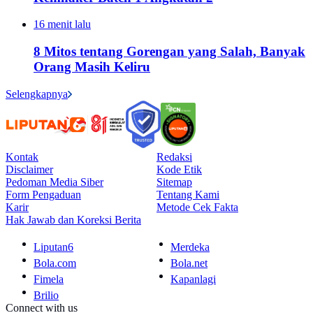
16 menit lalu
8 Mitos tentang Gorengan yang Salah, Banyak
Orang Masih Keliru
Selengkapnya
Kontak
Redaksi
Disclaimer
Kode Etik
Pedoman Media Siber
Sitemap
Form Pengaduan
Tentang Kami
Karir
Metode Cek Fakta
Hak Jawab dan Koreksi Berita
Liputan6
Merdeka
Bola.com
Bola.net
Fimela
Kapanlagi
Brilio
Connect with us