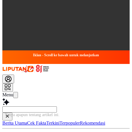
Iklan - Scroll ke bawah untuk melanjutkan
Menu
Tanya apapun tentang artikel ini...
Berita Utama
Cek Fakta
Terkini
Terpopuler
Rekomendasi