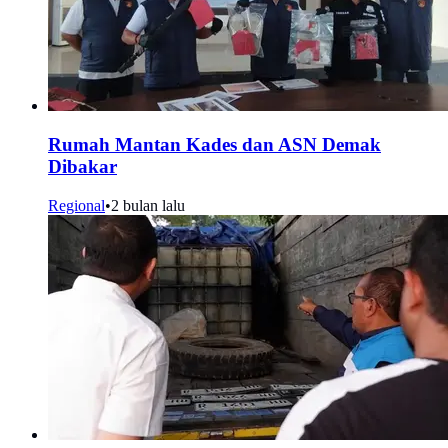
Rumah Mantan Kades dan ASN Demak
Dibakar
Regional
•
2 bulan lalu