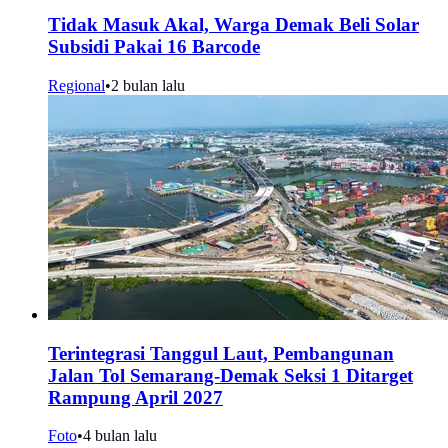
Tidak Masuk Akal, Warga Demak Beli Solar
Subsidi Pakai 16 Barcode
Regional
•
2 bulan lalu
Terintegrasi Tanggul Laut, Pembangunan
Jalan Tol Semarang-Demak Seksi 1 Ditarget
Rampung April 2027
Foto
•
4 bulan lalu