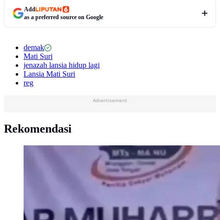
Add
as a preferred source on Google
demak
Mati Suri
jenazah lansia hidup lagi
Lansia Mati Suri
reg
Advertisement
Rekomendasi