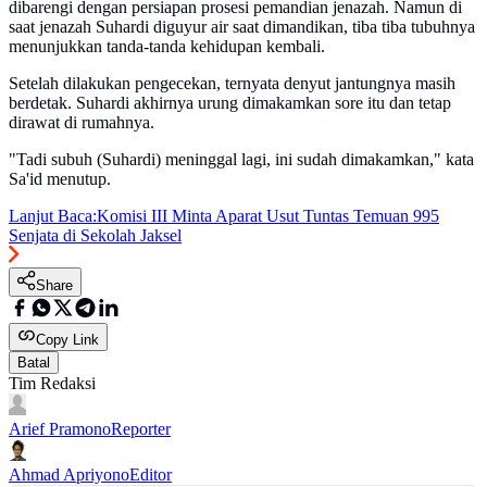
dibarengi dengan persiapan prosesi pemandian jenazah. Namun di
saat jenazah Suhardi diguyur air saat dimandikan, tiba tiba tubuhnya
menunjukkan tanda-tanda kehidupan kembali.
Setelah dilakukan pengecekan, ternyata denyut jantungnya masih
berdetak. Suhardi akhirnya urung dimakamkan sore itu dan tetap
dirawat di rumahnya.
"Tadi subuh (Suhardi) meninggal lagi, ini sudah dimakamkan," kata
Sa'id menutup.
Lanjut Baca:
Komisi III Minta Aparat Usut Tuntas Temuan 995
Senjata di Sekolah Jaksel
Share
Copy Link
Batal
Tim Redaksi
Arief Pramono
Reporter
Ahmad Apriyono
Editor