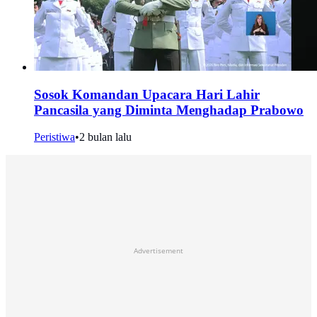
Sosok Komandan Upacara Hari Lahir
Pancasila yang Diminta Menghadap Prabowo
Peristiwa
•
2 bulan lalu
Advertisement