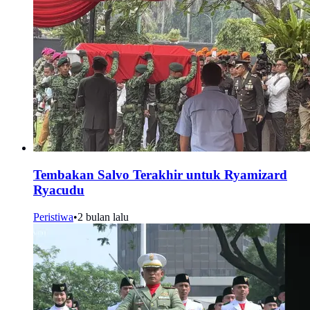
Tembakan Salvo Terakhir untuk Ryamizard
Ryacudu
Peristiwa
•
2 bulan lalu