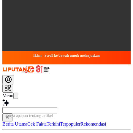
Iklan - Scroll ke bawah untuk melanjutkan
Menu
Tanya apapun tentang artikel ini...
Berita Utama
Cek Fakta
Terkini
Terpopuler
Rekomendasi