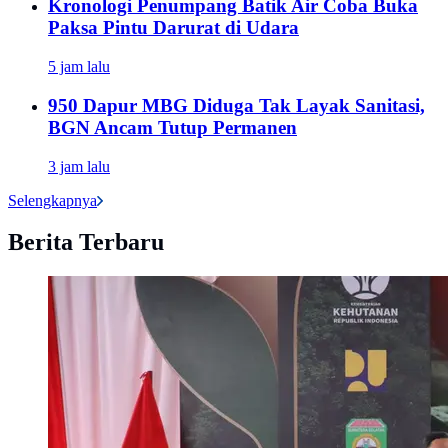
Kronologi Penumpang Batik Air Coba Buka
Paksa Pintu Darurat di Udara
5 jam lalu
950 Dapur MBG Diduga Tak Layak Sanitasi,
BGN Ancam Tutup Permanen
3 jam lalu
Selengkapnya
Berita Terbaru