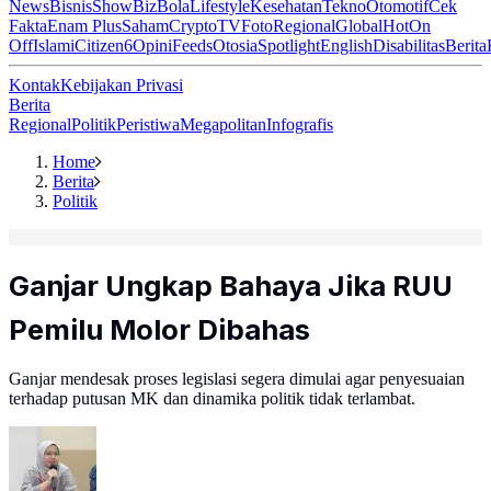
News
Bisnis
ShowBiz
Bola
Lifestyle
Kesehatan
Tekno
Otomotif
Cek
Fakta
Enam Plus
Saham
Crypto
TV
Foto
Regional
Global
Hot
On
Off
Islami
Citizen6
Opini
Feeds
Otosia
Spotlight
English
Disabilitas
Berita
Kontak
Kebijakan Privasi
Berita
Regional
Politik
Peristiwa
Megapolitan
Infografis
Home
Berita
Politik
Ganjar Ungkap Bahaya Jika RUU
Pemilu Molor Dibahas
Ganjar mendesak proses legislasi segera dimulai agar penyesuaian
terhadap putusan MK dan dinamika politik tidak terlambat.