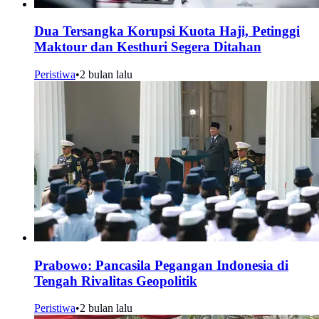
Dua Tersangka Korupsi Kuota Haji, Petinggi
Maktour dan Kesthuri Segera Ditahan
Peristiwa
•
2 bulan lalu
Prabowo: Pancasila Pegangan Indonesia di
Tengah Rivalitas Geopolitik
Peristiwa
•
2 bulan lalu