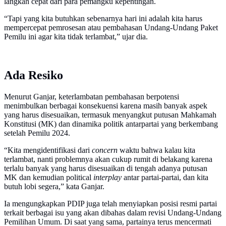
langkah cepat dari para pemangku kepentingan.
“Tapi yang kita butuhkan sebenarnya hari ini adalah kita harus
mempercepat pemrosesan atau pembahasan Undang-Undang Paket
Pemilu ini agar kita tidak terlambat,” ujar dia.
Ada Resiko
Menurut Ganjar, keterlambatan pembahasan berpotensi
menimbulkan berbagai konsekuensi karena masih banyak aspek
yang harus disesuaikan, termasuk menyangkut putusan Mahkamah
Konstitusi (MK) dan dinamika politik antarpartai yang berkembang
setelah Pemilu 2024.
“Kita mengidentifikasi dari
concern
waktu bahwa kalau kita
terlambat, nanti problemnya akan cukup rumit di belakang karena
terlalu banyak yang harus disesuaikan di tengah adanya putusan
MK dan kemudian political
interplay
antar partai-partai, dan kita
butuh lobi segera,” kata Ganjar.
Ia mengungkapkan PDIP juga telah menyiapkan posisi resmi partai
terkait berbagai isu yang akan dibahas dalam revisi Undang-Undang
Pemilihan Umum. Di saat yang sama, partainya terus mencermati