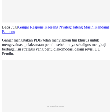
Baca Juga
Ganjar Respons Kaesang Nyaleg: Jateng Masih Kandang
Banteng
Ganjar mengatakan PDIP telah menyiapkan tim khusus untuk
mengevaluasi pelaksanaan pemilu sebelumnya sekaligus mengkaji
berbagai isu strategis yang perlu diakomodasi dalam revisi UU
Pemilu.
Advertisement