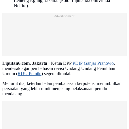
Lenteng Agung, Jakarta. (Foto: Liputan6.com/Winda
Nelfira).
Advertisement
Liputan6.com, Jakarta -
Ketua DPP
PDIP
Ganjar Pranowo
,
mendesak agar pembahasan revisi Undang-Undang Pemilihan
Umum (
RUU Pemilu
) segera dimulai.
Menurut dia, keterlambatan pembahasan berpotensi menimbulkan
persoalan yang lebih rumit menjelang pelaksanaan pemilu
mendatang.