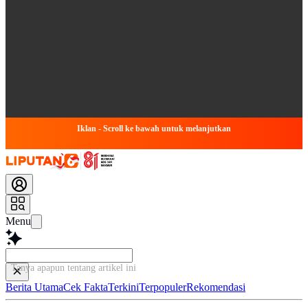
Iklan - Scroll ke bawah untuk melanjutkan
Menu
Tanya apapun tentang artikel ini...
Berita Utama
Cek Fakta
Terkini
Terpopuler
Rekomendasi