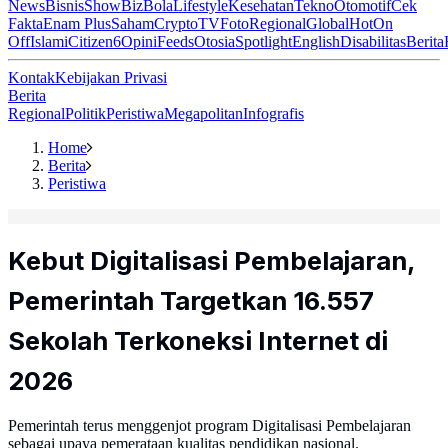
News
Bisnis
ShowBiz
Bola
Lifestyle
Kesehatan
Tekno
Otomotif
Cek
Fakta
Enam Plus
Saham
Crypto
TV
Foto
Regional
Global
Hot
On
Off
Islami
Citizen6
Opini
Feeds
Otosia
Spotlight
English
Disabilitas
Berita
Kontak
Kebijakan Privasi
Berita
Regional
Politik
Peristiwa
Megapolitan
Infografis
Home
Berita
Peristiwa
Kebut Digitalisasi Pembelajaran,
Pemerintah Targetkan 16.557
Sekolah Terkoneksi Internet di
2026
Pemerintah terus menggenjot program Digitalisasi Pembelajaran
sebagai upaya pemerataan kualitas pendidikan nasional.