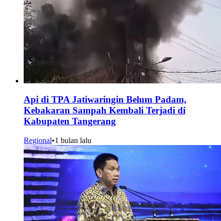
Api di TPA Jatiwaringin Belum Padam,
Kebakaran Sampah Kembali Terjadi di
Kabupaten Tangerang
Regional
•
1 bulan lalu