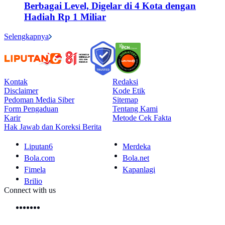
Berbagai Level, Digelar di 4 Kota dengan
Hadiah Rp 1 Miliar
Selengkapnya
Kontak
Redaksi
Disclaimer
Kode Etik
Pedoman Media Siber
Sitemap
Form Pengaduan
Tentang Kami
Karir
Metode Cek Fakta
Hak Jawab dan Koreksi Berita
Liputan6
Merdeka
Bola.com
Bola.net
Fimela
Kapanlagi
Brilio
Connect with us