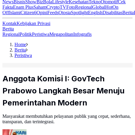
News
Bisnis
ShowBiz
Bola
Lifestyle
Kesehatan
Tekno
Otomotif
Cek
Fakta
Enam Plus
Saham
Crypto
TV
Foto
Regional
Global
Hot
On
Off
Islami
Citizen6
Opini
Feeds
Otosia
Spotlight
English
Disabilitas
Berita
Kontak
Kebijakan Privasi
Berita
Regional
Politik
Peristiwa
Megapolitan
Infografis
Home
Berita
Peristiwa
Anggota Komisi I: GovTech
Prabowo Langkah Besar Menuju
Pemerintahan Modern
Masyarakat membutuhkan pelayanan publik yang cepat, sederhana,
transparan, dan terintegrasi.