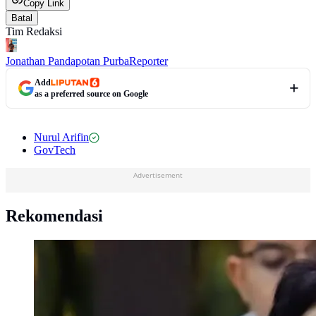
Copy Link
Batal
Tim Redaksi
Jonathan Pandapotan Purba
Reporter
Add
as a preferred source on Google
Nurul Arifin
GovTech
Advertisement
Rekomendasi