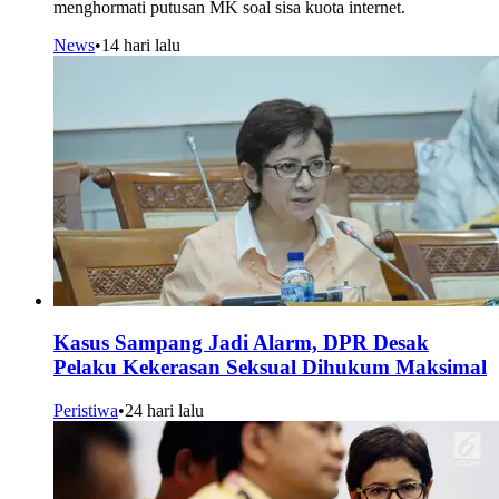
menghormati putusan MK soal sisa kuota internet.
News
•
14 hari lalu
Kasus Sampang Jadi Alarm, DPR Desak
Pelaku Kekerasan Seksual Dihukum Maksimal
Peristiwa
•
24 hari lalu