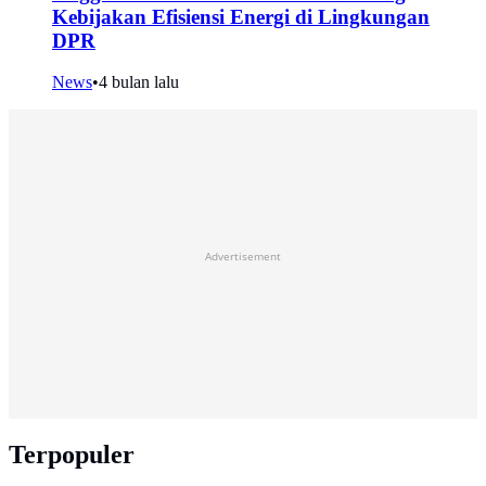
Kebijakan Efisiensi Energi di Lingkungan
DPR
News
•
4 bulan lalu
Advertisement
Terpopuler