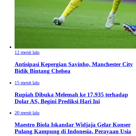
12 menit lalu
Antisipasi Kepergian Savinho, Manchester City
Bidik Bintang Chelsea
15 menit lalu
Rupiah Dibuka Melemah ke 17.935 terhadap
Dolar AS, Begini Prediksi Hari Ini
20 menit lalu
Maestro Biola Iskandar Widjaja Gelar Konser
Pulang Kampung di Indonesia, Perayaan Usia