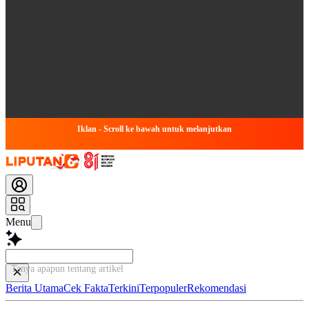
Iklan - Scroll ke bawah untuk melanjutkan
Menu
Tanya apapun tentang artikel ini...
Berita Utama
Cek Fakta
Terkini
Terpopuler
Rekomendasi