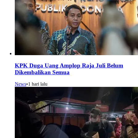
KPK Duga Uang Amplop Raja Juli Belum
Dikembalikan Semua
News
•
1 hari lalu