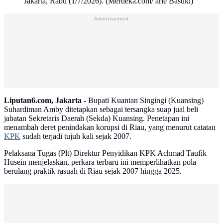
Jakarta, Rabu (1/7/2026). (Merdeka.com/ arie Basuki)
Advertisement
Liputan6.com, Jakarta -
Bupati Kuantan Singingi (Kuansing)
Suhardiman Amby ditetapkan sebagai tersangka suap jual beli
jabatan Sekretaris Daerah (Sekda) Kuansing. Penetapan ini
menambah deret penindakan korupsi di Riau, yang menurut catatan
KPK
sudah terjadi tujuh kali sejak 2007.
Pelaksana Tugas (Plt) Direktur Penyidikan KPK Achmad Taufik
Husein menjelaskan, perkara terbaru ini memperlihatkan pola
berulang praktik rasuah di Riau sejak 2007 hingga 2025.