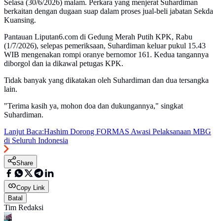
Selasa (30/6/2026) malam. Perkara yang menjerat Suhardiman
berkaitan dengan dugaan suap dalam proses jual-beli jabatan Sekda
Kuansing.
Pantauan Liputan6.com di Gedung Merah Putih KPK, Rabu
(1/7/2026), selepas pemeriksaan, Suhardiman keluar pukul 15.43
WIB mengenakan rompi oranye bernomor 161. Kedua tangannya
diborgol dan ia dikawal petugas KPK.
Tidak banyak yang dikatakan oleh Suhardiman dan dua tersangka
lain.
"Terima kasih ya, mohon doa dan dukungannya," singkat
Suhardiman.
Lanjut Baca:
Hashim Dorong FORMAS Awasi Pelaksanaan MBG
di Seluruh Indonesia
Share
Copy Link
Batal
Tim Redaksi