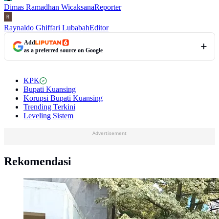
Dimas Ramadhan Wicaksana
Reporter
Raynaldo Ghiffari Lubabah
Editor
Add
as a preferred source on Google
KPK
Bupati Kuansing
Korupsi Bupati Kuansing
Trending Terkini
Leveling Sistem
Advertisement
Rekomendasi