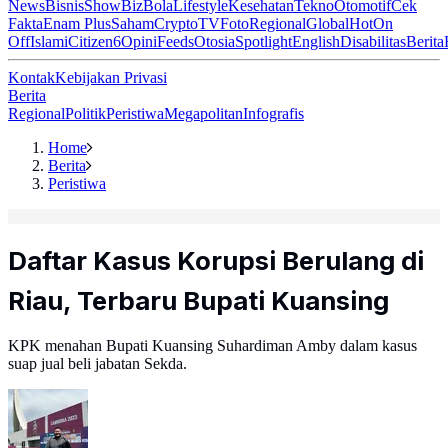
News
Bisnis
ShowBiz
Bola
Lifestyle
Kesehatan
Tekno
Otomotif
Cek
Fakta
Enam Plus
Saham
Crypto
TV
Foto
Regional
Global
Hot
On
Off
Islami
Citizen6
Opini
Feeds
Otosia
Spotlight
English
Disabilitas
Berita
Kontak
Kebijakan Privasi
Berita
Regional
Politik
Peristiwa
Megapolitan
Infografis
Home
Berita
Peristiwa
Daftar Kasus Korupsi Berulang di
Riau, Terbaru Bupati Kuansing
KPK menahan Bupati Kuansing Suhardiman Amby dalam kasus
suap jual beli jabatan Sekda.