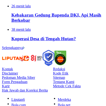
26 menit lalu
Kebakaran Gedung Bapenda DKI, Api Masih
Berkobar
38 menit lalu
Koperasi Desa di Tengah Hutan?
Selengkapnya
Kontak
Redaksi
Disclaimer
Kode Etik
Pedoman Media Siber
Sitemap
Form Pengaduan
Tentang Kami
Karir
Metode Cek Fakta
Hak Jawab dan Koreksi Berita
Liputan6
Merdeka
Bola.com
Bola.net