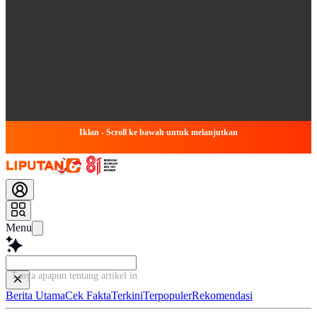
Iklan - Scroll ke bawah untuk melanjutkan
Menu
Tanya apapun tentang artikel ini...
Berita Utama
Cek Fakta
Terkini
Terpopuler
Rekomendasi