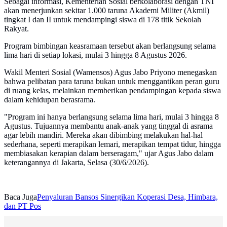
Sebagai informasi, Kementerian Sosial berkolaborasi dengan TNI
akan menerjunkan sekitar 1.000 taruna Akademi Militer (Akmil)
tingkat I dan II untuk mendampingi siswa di 178 titik Sekolah
Rakyat.
Program bimbingan keasramaan tersebut akan berlangsung selama
lima hari di setiap lokasi, mulai 3 hingga 8 Agustus 2026.
Wakil Menteri Sosial (Wamensos) Agus Jabo Priyono menegaskan
bahwa pelibatan para taruna bukan untuk menggantikan peran guru
di ruang kelas, melainkan memberikan pendampingan kepada siswa
dalam kehidupan berasrama.
"Program ini hanya berlangsung selama lima hari, mulai 3 hingga 8
Agustus. Tujuannya membantu anak-anak yang tinggal di asrama
agar lebih mandiri. Mereka akan dibimbing melakukan hal-hal
sederhana, seperti merapikan lemari, merapikan tempat tidur, hingga
membiasakan kerapian dalam berseragam," ujar Agus Jabo dalam
keterangannya di Jakarta, Selasa (30/6/2026).
Baca Juga
Penyaluran Bansos Sinergikan Koperasi Desa, Himbara,
dan PT Pos