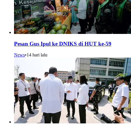
Pesan Gus Ipul ke DNIKS di HUT ke-59
News
•
14 hari lalu