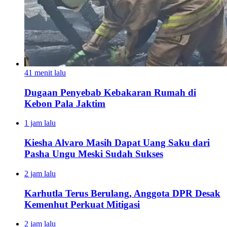
41 menit lalu
Dugaan Penyebab Kebakaran Rumah di
Kebon Pala Jaktim
1 jam lalu
Kiesha Alvaro Masih Dapat Uang Saku dari
Pasha Ungu Meski Sudah Sukses
2 jam lalu
Karhutla Terus Berulang, Anggota DPR Desak
Kemenhut Perkuat Mitigasi
2 jam lalu