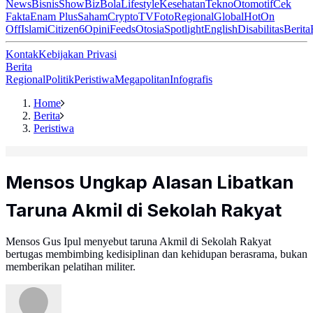
News
Bisnis
ShowBiz
Bola
Lifestyle
Kesehatan
Tekno
Otomotif
Cek
Fakta
Enam Plus
Saham
Crypto
TV
Foto
Regional
Global
Hot
On
Off
Islami
Citizen6
Opini
Feeds
Otosia
Spotlight
English
Disabilitas
Berita
Kontak
Kebijakan Privasi
Berita
Regional
Politik
Peristiwa
Megapolitan
Infografis
Home
Berita
Peristiwa
Mensos Ungkap Alasan Libatkan
Taruna Akmil di Sekolah Rakyat
Mensos Gus Ipul menyebut taruna Akmil di Sekolah Rakyat
bertugas membimbing kedisiplinan dan kehidupan berasrama, bukan
memberikan pelatihan militer.