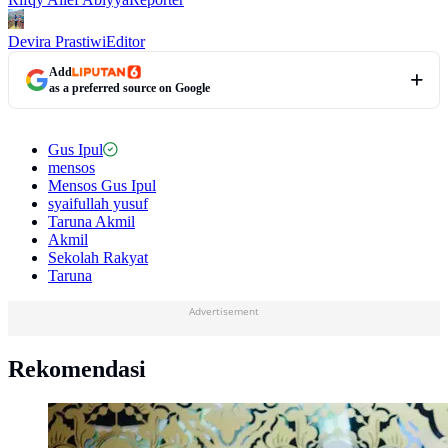
Devira Prastiwi
Editor
Add
as a preferred source on Google
Gus Ipul
mensos
Mensos Gus Ipul
syaifullah yusuf
Taruna Akmil
Akmil
Sekolah Rakyat
Taruna
Advertisement
Rekomendasi