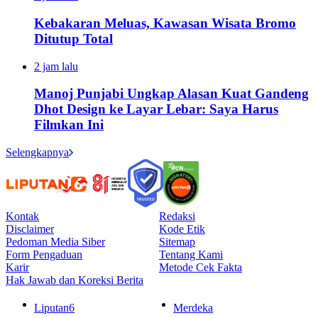
Kebakaran Meluas, Kawasan Wisata Bromo
Ditutup Total
2 jam lalu
Manoj Punjabi Ungkap Alasan Kuat Gandeng
Dhot Design ke Layar Lebar: Saya Harus
Filmkan Ini
Selengkapnya
Kontak
Redaksi
Disclaimer
Kode Etik
Pedoman Media Siber
Sitemap
Form Pengaduan
Tentang Kami
Karir
Metode Cek Fakta
Hak Jawab dan Koreksi Berita
Liputan6
Merdeka