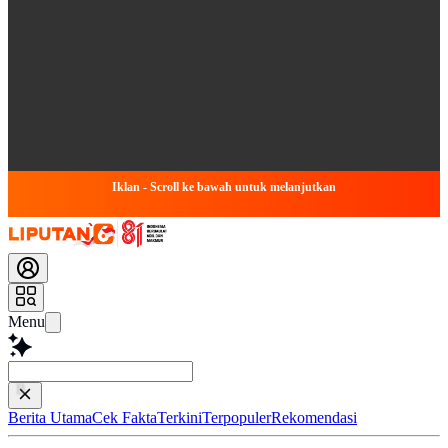
Iklan - Scroll ke bawah untuk melanjutkan
Menu
Baca lebih ce
Berita Utama
Cek Fakta
Terkini
Terpopuler
Rekomendasi