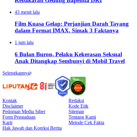
Kebakaran Gedung Bapenda DKI
43 menit lalu
Film Kuasa Gelap: Perjanjian Darah Tayang
dalam Format IMAX, Simak 3 Faktanya
1 jam lalu
6 Bulan Buron, Pelaku Kekerasan Seksual
Anak Ditangkap Sembunyi di Mobil Travel
Selengkapnya
Kontak
Redaksi
Disclaimer
Kode Etik
Pedoman Media Siber
Sitemap
Form Pengaduan
Tentang Kami
Karir
Metode Cek Fakta
Hak Jawab dan Koreksi Berita