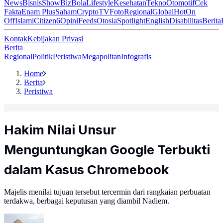
News
Bisnis
ShowBiz
Bola
Lifestyle
Kesehatan
Tekno
Otomotif
Cek
Fakta
Enam Plus
Saham
Crypto
TV
Foto
Regional
Global
Hot
On
Off
Islami
Citizen6
Opini
Feeds
Otosia
Spotlight
English
Disabilitas
Berita
Kontak
Kebijakan Privasi
Berita
Regional
Politik
Peristiwa
Megapolitan
Infografis
Home
Berita
Peristiwa
Hakim Nilai Unsur
Menguntungkan Google Terbukti
dalam Kasus Chromebook
Majelis menilai tujuan tersebut tercermin dari rangkaian perbuatan
terdakwa, berbagai keputusan yang diambil Nadiem.