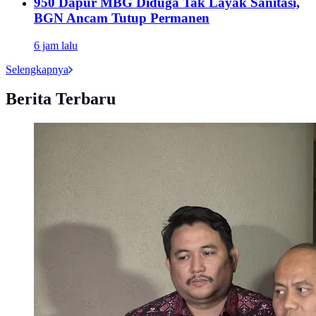
950 Dapur MBG Diduga Tak Layak Sanitasi,
BGN Ancam Tutup Permanen
6 jam lalu
Selengkapnya
Berita Terbaru