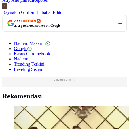
Ady Anugrahadi
Reporter
Raynaldo Ghiffari Lubabah
Editor
Add
as a preferred source on Google
Nadiem Makarim
Google
Kasus Chromebook
Nadiem
Trending Terkini
Leveling Sistem
Advertisement
Rekomendasi