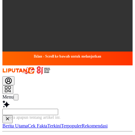
Iklan - Scroll ke bawah untuk melanjutkan
Menu
Ba
Berita Utama
Cek Fakta
Terkini
Terpopuler
Rekomendasi