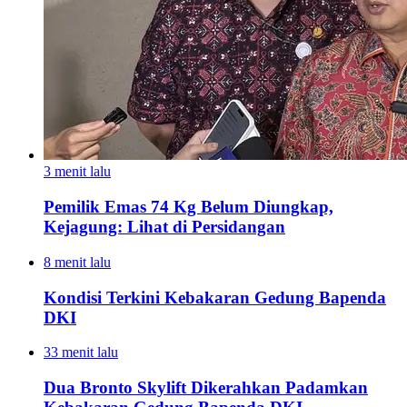
3 menit lalu
Pemilik Emas 74 Kg Belum Diungkap,
Kejagung: Lihat di Persidangan
8 menit lalu
Kondisi Terkini Kebakaran Gedung Bapenda
DKI
33 menit lalu
Dua Bronto Skylift Dikerahkan Padamkan