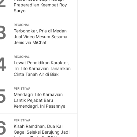
2
Feeds
Praperadilan Keempat Roy
Suryo
Feeds Liputan6: Kumpul
Terbaru Harian
3
REGIONAL
Otosia
Terbongkar, Pria di Medan
Otosia
Jual Video Mesum Sesama
Spotlight
Jenis via MiChat
Berita Terkini, Kabar Te
Dan Dunia - Liputan6.
4
REGIONAL
English
Lewat Pendidikan Karakter,
Exploring Knowledge, T
Tri Tito Karnavian Tanamkan
Cinta Tanah Air di Biak
En.Liputan6.com
Disabilitas
5
Disabilitas Berita Terkini
PERISTIWA
Mendagri Tito Karnavian
Harian, Berita Terbaru,
Lantik Pejabat Baru
Berita
Kemendagri, Ini Pesannya
Berita Hari Ini Politik,
Health
6
PERISTIWA
Kabar Berita Terbaru D
Kisah Ramdhan, Dua Kali
Diet, Herbal Terbaik
Gagal Seleksi Berujung Jadi