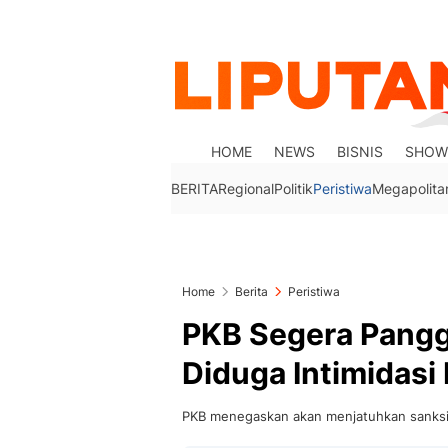
HOME
NEWS
BISNIS
SHOW
BERITA
Regional
Politik
Peristiwa
Megapolita
Home
Berita
Peristiwa
PKB Segera Pangg
Diduga Intimidasi
PKB menegaskan akan menjatuhkan sanksi t