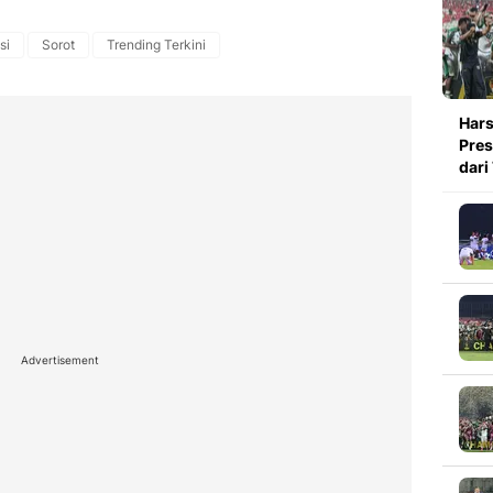
si
Sorot
Trending Terkini
Hars
Pres
dari
Advertisement