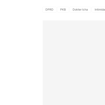
DPRD
PKB
Dokter Icha
Intimida