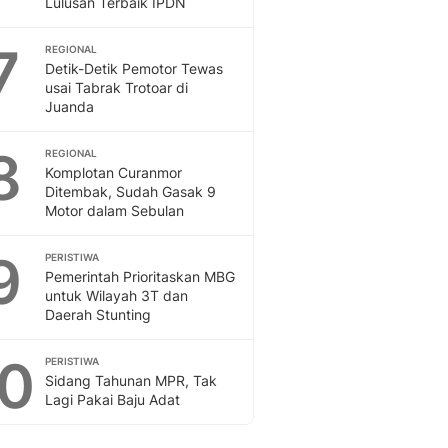
Lulusan Terbaik IPDN
Sport
Berita Bola Terkini, Ja
7
Klasemen, Hasil Liga
REGIONAL
Detik-Detik Pemotor Tewas
usai Tabrak Trotoar di
Juanda
8
REGIONAL
Komplotan Curanmor
Ditembak, Sudah Gasak 9
Motor dalam Sebulan
9
PERISTIWA
Pemerintah Prioritaskan MBG
untuk Wilayah 3T dan
Daerah Stunting
10
PERISTIWA
Sidang Tahunan MPR, Tak
Lagi Pakai Baju Adat