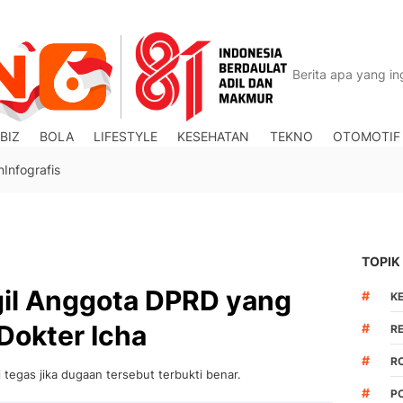
BIZ
BOLA
LIFESTYLE
KESEHATAN
TEKNO
OTOMOTIF
n
Infografis
TOPIK
il Anggota DPRD yang
#
K
 Dokter Icha
#
R
#
R
egas jika dugaan tersebut terbukti benar.
#
P