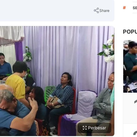
#
S
Share
POP
Copy Link
Perbesar