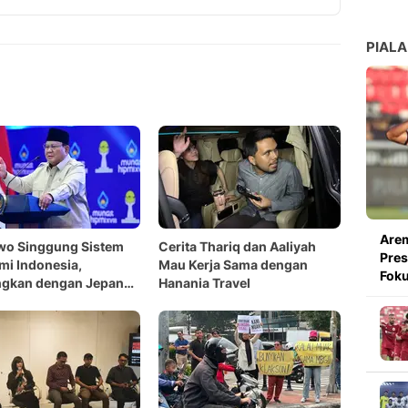
Copy Link
PIALA
Arem
wo Singgung Sistem
Cerita Thariq dan Aaliyah
Pres
i Indonesia,
Mau Kerja Sama dengan
Foku
ngkan dengan Jepang
Hanania Travel
S