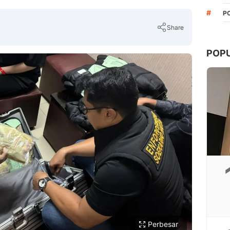
#
P
Share
POP
Copy Link
Perbesar