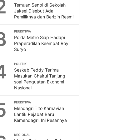
2
Feeds
Temuan Senpi di Sekolah
Jaksel Disebut Ada
Feeds Liputan6: Kumpul
Pemiliknya dan Berizin Resmi
Terbaru Harian
Otosia
3
PERISTIWA
Otosia
Polda Metro Siap Hadapi
Spotlight
Praperadilan Keempat Roy
Berita Terkini, Kabar Te
Suryo
Dan Dunia - Liputan6.
English
4
POLITIK
Exploring Knowledge, T
Seskab Teddy Terima
Masukan Chairul Tanjung
En.Liputan6.com
soal Penguatan Ekonomi
Disabilitas
Nasional
Disabilitas Berita Terkini
Harian, Berita Terbaru,
5
PERISTIWA
Berita
Mendagri Tito Karnavian
Berita Hari Ini Politik,
Lantik Pejabat Baru
Health
Kemendagri, Ini Pesannya
Kabar Berita Terbaru D
Diet, Herbal Terbaik
REGIONAL