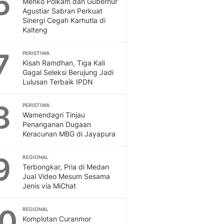
6
Menko Polkam dan Gubernur
Sport
Agustiar Sabran Perkuat
Berita Bola Terkini, Ja
Sinergi Cegah Karhutla di
Klasemen, Hasil Liga
Kalteng
7
PERISTIWA
Kisah Ramdhan, Tiga Kali
Gagal Seleksi Berujung Jadi
Lulusan Terbaik IPDN
8
PERISTIWA
Wamendagri Tinjau
Penanganan Dugaan
Keracunan MBG di Jayapura
9
REGIONAL
Terbongkar, Pria di Medan
Jual Video Mesum Sesama
Jenis via MiChat
10
REGIONAL
Komplotan Curanmor