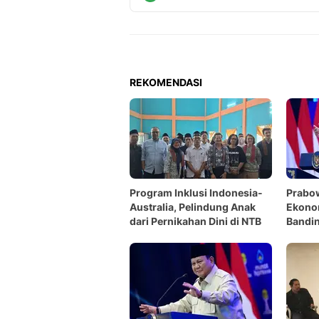
REKOMENDASI
Program Inklusi Indonesia-
Prabo
Australia, Pelindung Anak
Ekonom
dari Pernikahan Dini di NTB
Bandi
dan A