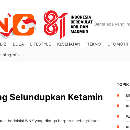
BIZ
BOLA
LIFESTYLE
KESEHATAN
TEKNO
OTOMOTIF
n
Infografis
TOPIK
ng Selundupkan Ketamin
#
K
#
R
#
W
an berinisial WNK yang diduga berperan sebagai kurir
#
R