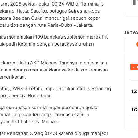
aret 2026 sekitar pukul 00.24 WIB di Terminal 3
karno-Hatta. Saat itu, petugas Satresnarkoba
rsama Bea dan Cukai mencurigai sebuah koper
baru tiba dengan rute Paris–Dubai–Jakarta.
ugas menemukan 199 bungkus suplemen merek Fit
buk putih ketamin dengan berat keseluruhan
oekarno-Hatta AKP Michael Tandayu, menjelaskan
etamin dengan memasukkannya ke dalam kemasan
pemeriksaan.
ntara, WNK diketahui diperintahkan oleh seseorang
warga negara Hong Kong.
ga merupakan kurir jaringan peredaran gelap
endalami peran tersangka termasuk aliran
ng terlibat," kata Michael.
ftar Pencarian Orang (DPO) karena diduga menjadi