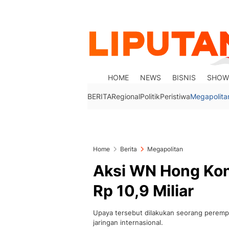
HOME
NEWS
BISNIS
SHOW
BERITA
Regional
Politik
Peristiwa
Megapolita
Home
Berita
Megapolitan
Aksi WN Hong Ko
Rp 10,9 Miliar
Upaya tersebut dilakukan seorang perempu
jaringan internasional.