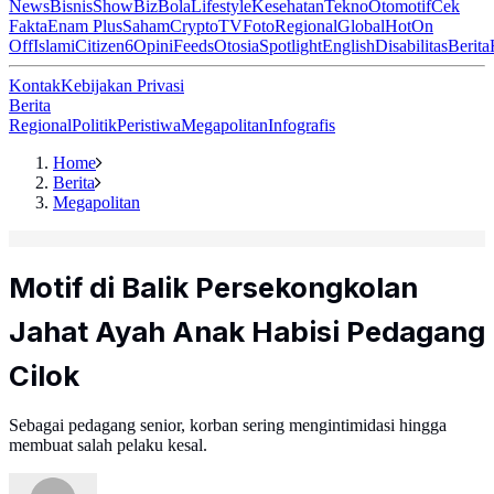
News
Bisnis
ShowBiz
Bola
Lifestyle
Kesehatan
Tekno
Otomotif
Cek
Fakta
Enam Plus
Saham
Crypto
TV
Foto
Regional
Global
Hot
On
Off
Islami
Citizen6
Opini
Feeds
Otosia
Spotlight
English
Disabilitas
Berita
Kontak
Kebijakan Privasi
Berita
Regional
Politik
Peristiwa
Megapolitan
Infografis
Home
Berita
Megapolitan
Motif di Balik Persekongkolan
Jahat Ayah Anak Habisi Pedagang
Cilok
Sebagai pedagang senior, korban sering mengintimidasi hingga
membuat salah pelaku kesal.