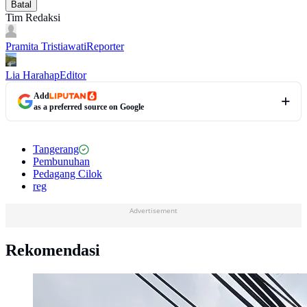
Batal
Tim Redaksi
Pramita Tristiawati
Reporter
Lia Harahap
Editor
Add
as a preferred source on Google
Tangerang
Pembunuhan
Pedagang Cilok
reg
Advertisement
Rekomendasi