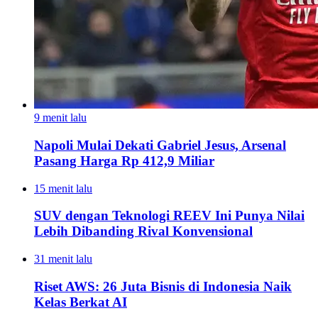
9 menit lalu
Napoli Mulai Dekati Gabriel Jesus, Arsenal
Pasang Harga Rp 412,9 Miliar
15 menit lalu
SUV dengan Teknologi REEV Ini Punya Nilai
Lebih Dibanding Rival Konvensional
31 menit lalu
Riset AWS: 26 Juta Bisnis di Indonesia Naik
Kelas Berkat AI