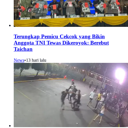
Terungkap Pemicu Cekcok yang Bikin
Anggota TNI Tewas Dikeroyok: Berebut
Taichan
News
•
13 hari lalu