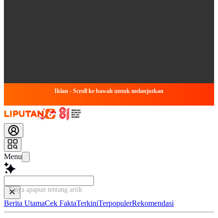
Iklan - Scroll ke bawah untuk melanjutkan
Menu
Tanya apapun tentang artikel ini...
Berita Utama
Cek Fakta
Terkini
Terpopuler
Rekomendasi