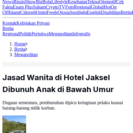
News
Bisnis
ShowBiz
Bola
Lifestyle
Kesehatan
Tekno
Otomotif
Cek
Fakta
Enam Plus
Saham
Crypto
TV
Foto
Regional
Global
Hot
On
Off
Islami
Citizen6
Opini
Feeds
Otosia
Spotlight
English
Disabilitas
Berita
Kontak
Kebijakan Privasi
Berita
Regional
Politik
Peristiwa
Megapolitan
Infografis
Home
Berita
Megapolitan
Jasad Wanita di Hotel Jaksel
Dibunuh Anak di Bawah Umur
Dugaan sementara, pembunuhan dipicu keinginan pelaku kuasai
barang-barang milik korban.