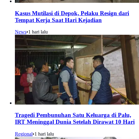
Kasus Mutilasi di Depok, Pelaku Resign dari
Tempat Kerja Saat Hari Kejadian
News
•
1 hari lalu
Tragedi Pembunuhan Satu Keluarga di Palu,
IRT Meninggal Dunia Setelah Dirawat 10 Hari
Regional
•
1 hari lalu