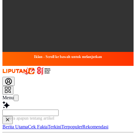
Iklan - Scroll ke bawah untuk melanjutkan
Menu
Tanya apapun tentang artikel ini...
Berita Utama
Cek Fakta
Terkini
Terpopuler
Rekomendasi