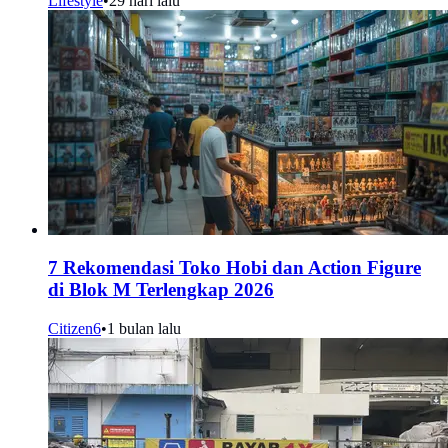
Lifestyle
•
29 hari lalu
7 Rekomendasi Toko Hobi dan Action Figure
di Blok M Terlengkap 2026
Citizen6
•
1 bulan lalu