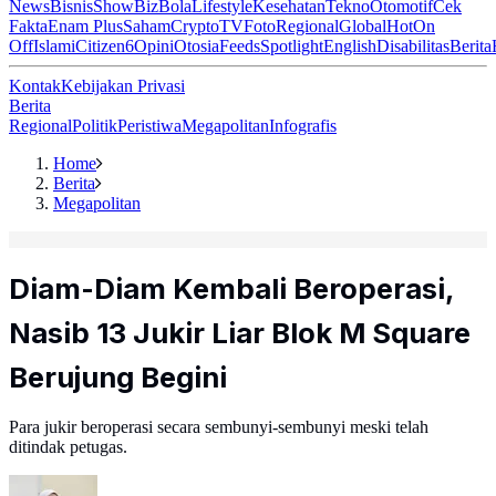
News
Bisnis
ShowBiz
Bola
Lifestyle
Kesehatan
Tekno
Otomotif
Cek
Fakta
Enam Plus
Saham
Crypto
TV
Foto
Regional
Global
Hot
On
Off
Islami
Citizen6
Opini
Otosia
Feeds
Spotlight
English
Disabilitas
Berita
Kontak
Kebijakan Privasi
Berita
Regional
Politik
Peristiwa
Megapolitan
Infografis
Home
Berita
Megapolitan
Diam-Diam Kembali Beroperasi,
Nasib 13 Jukir Liar Blok M Square
Berujung Begini
Para jukir beroperasi secara sembunyi-sembunyi meski telah
ditindak petugas.