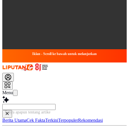
Iklan - Scroll ke bawah untuk melanjutkan
Menu
Tanya apapun tentang artikel ini...
Berita Utama
Cek Fakta
Terkini
Terpopuler
Rekomendasi