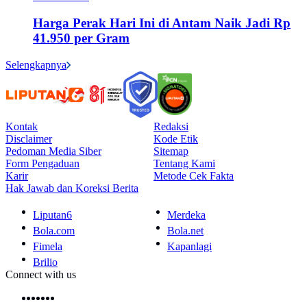
Harga Perak Hari Ini di Antam Naik Jadi Rp
41.950 per Gram
Selengkapnya
Kontak
Redaksi
Disclaimer
Kode Etik
Pedoman Media Siber
Sitemap
Form Pengaduan
Tentang Kami
Karir
Metode Cek Fakta
Hak Jawab dan Koreksi Berita
Liputan6
Merdeka
Bola.com
Bola.net
Fimela
Kapanlagi
Brilio
Connect with us