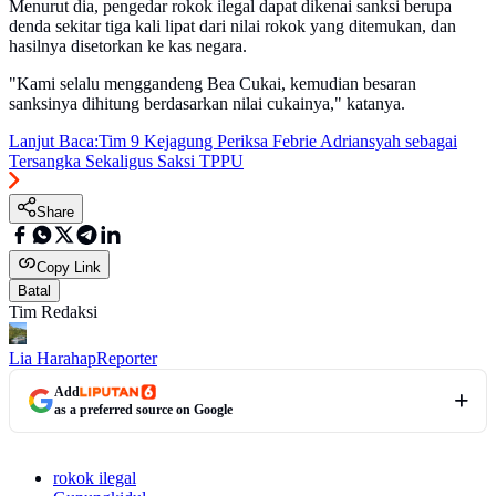
Menurut dia, pengedar rokok ilegal dapat dikenai sanksi berupa
denda sekitar tiga kali lipat dari nilai rokok yang ditemukan, dan
hasilnya disetorkan ke kas negara.
"Kami selalu menggandeng Bea Cukai, kemudian besaran
sanksinya dihitung berdasarkan nilai cukainya," katanya.
Lanjut Baca:
Tim 9 Kejagung Periksa Febrie Adriansyah sebagai
Tersangka Sekaligus Saksi TPPU
Share
Copy Link
Batal
Tim Redaksi
Lia Harahap
Reporter
Add
as a preferred source on Google
rokok ilegal