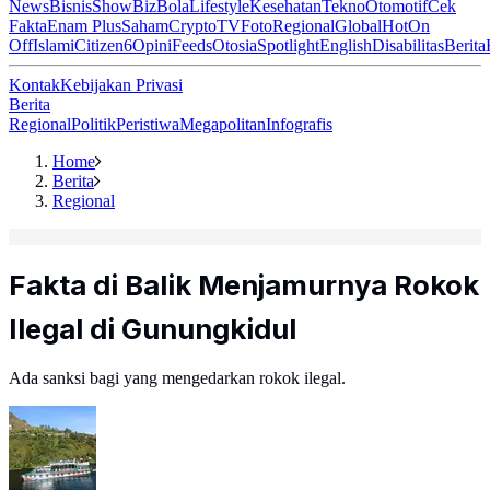
News
Bisnis
ShowBiz
Bola
Lifestyle
Kesehatan
Tekno
Otomotif
Cek
Fakta
Enam Plus
Saham
Crypto
TV
Foto
Regional
Global
Hot
On
Off
Islami
Citizen6
Opini
Feeds
Otosia
Spotlight
English
Disabilitas
Berita
Kontak
Kebijakan Privasi
Berita
Regional
Politik
Peristiwa
Megapolitan
Infografis
Home
Berita
Regional
Fakta di Balik Menjamurnya Rokok
Ilegal di Gunungkidul
Ada sanksi bagi yang mengedarkan rokok ilegal.