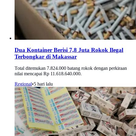
Dua Kontainer Berisi 7,8 Juta Rokok Ilegal
Terbongkar di Makassar
Total ditemukan 7.824.000 batang rokok dengan perkiraan
nilai mencapai Rp 11.618.640.000.
Regional
•
5 hari lalu