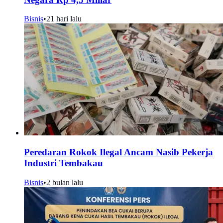
Bisnis
•
21 hari lalu
Peredaran Rokok Ilegal Ancam Nasib Pekerja
Industri Tembakau
Bisnis
•
2 bulan lalu