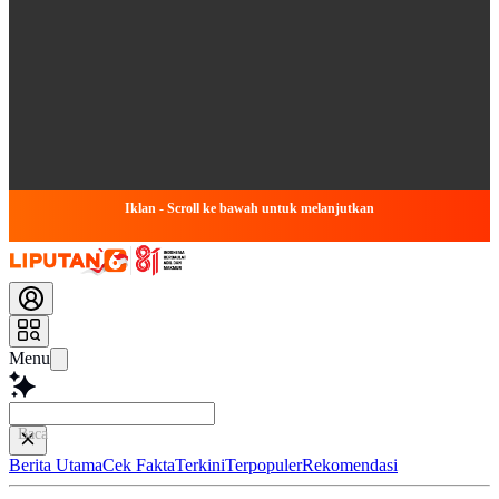
Iklan - Scroll ke bawah untuk melanjutkan
Menu
Baca lebih cepat
Berita Utama
Cek Fakta
Terkini
Terpopuler
Rekomendasi