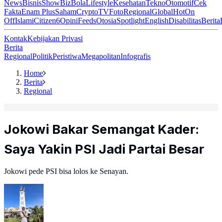
News
Bisnis
ShowBiz
Bola
Lifestyle
Kesehatan
Tekno
Otomotif
Cek
Fakta
Enam Plus
Saham
Crypto
TV
Foto
Regional
Global
Hot
On
Off
Islami
Citizen6
Opini
Feeds
Otosia
Spotlight
English
Disabilitas
Berita
Kontak
Kebijakan Privasi
Berita
Regional
Politik
Peristiwa
Megapolitan
Infografis
Home
Berita
Regional
Jokowi Bakar Semangat Kader:
Saya Yakin PSI Jadi Partai Besar
Jokowi pede PSI bisa lolos ke Senayan.