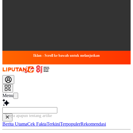
Iklan - Scroll ke bawah untuk melanjutkan
Menu
Tanya apapun tentang artikel ini...
Berita Utama
Cek Fakta
Terkini
Terpopuler
Rekomendasi