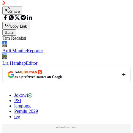
Share
Copy Link
Batal
Tim Redaksi
Ardi Munthe
Reporter
Lia Harahap
Editor
Add
as a preferred source on Google
Jokowi
PSI
lampung
Pemilu 2029
reg
Advertisement