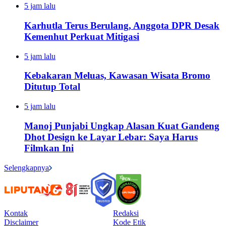
5 jam lalu
Karhutla Terus Berulang, Anggota DPR Desak
Kemenhut Perkuat Mitigasi
5 jam lalu
Kebakaran Meluas, Kawasan Wisata Bromo
Ditutup Total
5 jam lalu
Manoj Punjabi Ungkap Alasan Kuat Gandeng
Dhot Design ke Layar Lebar: Saya Harus
Filmkan Ini
Selengkapnya
Kontak
Redaksi
Disclaimer
Kode Etik