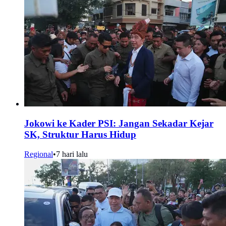
Jokowi ke Kader PSI: Jangan Sekadar Kejar
SK, Struktur Harus Hidup
Regional
•
7 hari lalu