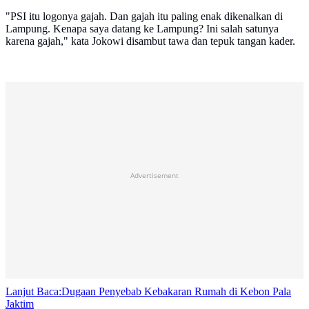
"PSI itu logonya gajah. Dan gajah itu paling enak dikenalkan di
Lampung. Kenapa saya datang ke Lampung? Ini salah satunya
karena gajah," kata Jokowi disambut tawa dan tepuk tangan kader.
Advertisement
Lanjut Baca:
Dugaan Penyebab Kebakaran Rumah di Kebon Pala
Jaktim