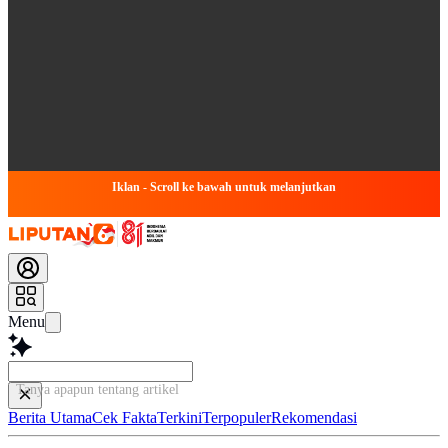
Iklan - Scroll ke bawah untuk melanjutkan
Menu
Tanya apapun tentang artikel ini...
Berita Utama
Cek Fakta
Terkini
Terpopuler
Rekomendasi