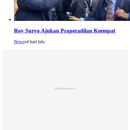
Roy Suryo Ajukan Praperadilan Keempat
News
•
4 hari lalu
Advertisement