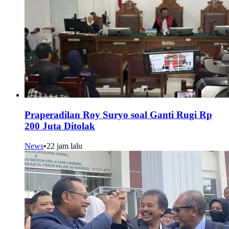
Praperadilan Roy Suryo soal Ganti Rugi Rp
200 Juta Ditolak
News
•
22 jam lalu