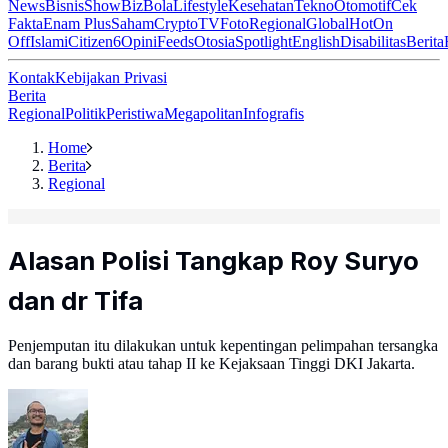
News
Bisnis
ShowBiz
Bola
Lifestyle
Kesehatan
Tekno
Otomotif
Cek
Fakta
Enam Plus
Saham
Crypto
TV
Foto
Regional
Global
Hot
On
Off
Islami
Citizen6
Opini
Feeds
Otosia
Spotlight
English
Disabilitas
Berita
Kontak
Kebijakan Privasi
Berita
Regional
Politik
Peristiwa
Megapolitan
Infografis
Home
Berita
Regional
Alasan Polisi Tangkap Roy Suryo
dan dr Tifa
Penjemputan itu dilakukan untuk kepentingan pelimpahan tersangka
dan barang bukti atau tahap II ke Kejaksaan Tinggi DKI Jakarta.