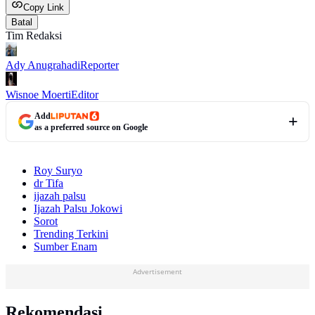
Copy Link
Batal
Tim Redaksi
Ady Anugrahadi
Reporter
Wisnoe Moerti
Editor
Add
as a preferred source on Google
Roy Suryo
dr Tifa
ijazah palsu
Ijazah Palsu Jokowi
Sorot
Trending Terkini
Sumber Enam
Advertisement
Rekomendasi