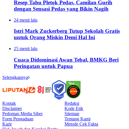
Resep Tahu Pletok Pedas, Camilan Gurih
dengan Sensasi Pedas yang Bikin Nagih
24 menit lalu
Istri Mark Zuckerberg Tutup Sekolah Gratis
untuk Orang Miskin Demi Hal Ini
25 menit lalu
Cuaca Didominasi Awan Tebal, BMKG Beri
Peringatan untuk Papua
Selengkapnya
Kontak
Redaksi
Disclaimer
Kode Etik
Pedoman Media Siber
Sitemap
Form Pengaduan
Tentang Kami
Karir
Metode Cek Fakta