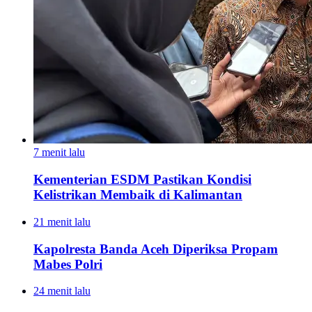
7 menit lalu
Kementerian ESDM Pastikan Kondisi
Kelistrikan Membaik di Kalimantan
21 menit lalu
Kapolresta Banda Aceh Diperiksa Propam
Mabes Polri
24 menit lalu