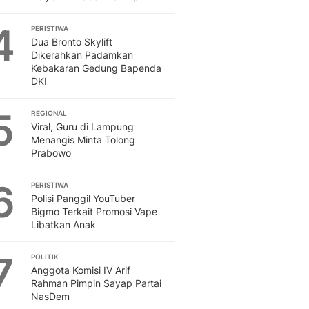
Sport
Berita Bola Terkini, Ja
4
PERISTIWA
Klasemen, Hasil Liga
Dua Bronto Skylift
Dikerahkan Padamkan
Kebakaran Gedung Bapenda
DKI
5
REGIONAL
Viral, Guru di Lampung
Menangis Minta Tolong
Prabowo
6
PERISTIWA
Polisi Panggil YouTuber
Bigmo Terkait Promosi Vape
Libatkan Anak
7
POLITIK
Anggota Komisi IV Arif
Rahman Pimpin Sayap Partai
NasDem