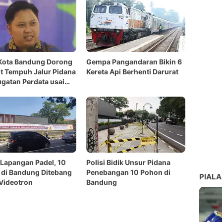
Kota Bandung Dorong
Gempa Pangandaran Bikin 6
 Tempuh Jalur Pidana
Kereta Api Berhenti Darurat
gatan Perdata usai
angan 10 Pohon
Lapangan Padel, 10
Polisi Bidik Unsur Pidana
di Bandung Ditebang
Penebangan 10 Pohon di
PIALA
Videotron
Bandung