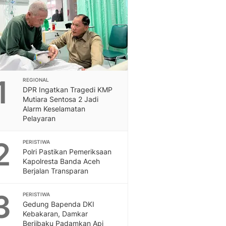
Feeds
Feeds Liputan6: Kumpul
Terbaru Harian
Otosia
Otosia
Spotlight
Berita Terkini, Kabar Te
1
REGIONAL
Dan Dunia - Liputan6.
DPR Ingatkan Tragedi KMP
Mutiara Sentosa 2 Jadi
English
Alarm Keselamatan
Exploring Knowledge, T
Pelayaran
En.Liputan6.com
Disabilitas
2
PERISTIWA
Disabilitas Berita Terkini
Polri Pastikan Pemeriksaan
Harian, Berita Terbaru,
Kapolresta Banda Aceh
Berita
Berjalan Transparan
Berita Hari Ini Politik,
Health
3
PERISTIWA
Gedung Bapenda DKI
Kabar Berita Terbaru D
Kebakaran, Damkar
Diet, Herbal Terbaik
Berjibaku Padamkan Api