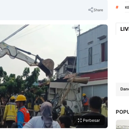
#
K
Share
LI
Copy Link
Dan
POP
Perbesar