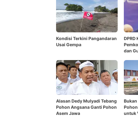
Kondisi Terkini Pangandaran
DPRD 
Usai Gempa
Pemkot
dan Gu
Peneb
Alasan Dedy Mulyadi Tebang
Bukan 
Pohon Angsana Ganti Pohon
Pohon 
Asem Jawa
untuk 