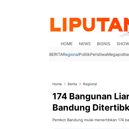
HOME
NEWS
BISNIS
SHOW
BERITA
Regional
Politik
Peristiwa
Megapolita
Home
Berita
Regional
174 Bangunan Liar
Bandung Ditertib
Pemkot Bandung mulai menertibkan 174 bang