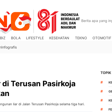
BIZ
BOLA
LIFESTYLE
KESEHATAN
TEKNO
OTOMOTIF
n
Infografis
TOPIK
 di Terusan Pasirkoja
#
K
kan
#
G
#
K
unan liar di Jalan Terusan Pasirkoja selama tiga hari.
#
F