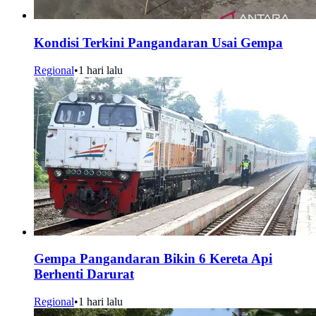
Kondisi Terkini Pangandaran Usai Gempa
Regional
•
1 hari lalu
Gempa Pangandaran Bikin 6 Kereta Api
Berhenti Darurat
Regional
•
1 hari lalu