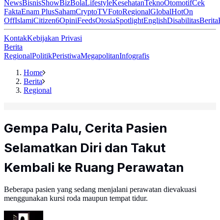
News
Bisnis
ShowBiz
Bola
Lifestyle
Kesehatan
Tekno
Otomotif
Cek
Fakta
Enam Plus
Saham
Crypto
TV
Foto
Regional
Global
Hot
On
Off
Islami
Citizen6
Opini
Feeds
Otosia
Spotlight
English
Disabilitas
Berita
Kontak
Kebijakan Privasi
Berita
Regional
Politik
Peristiwa
Megapolitan
Infografis
Home
Berita
Regional
Gempa Palu, Cerita Pasien
Selamatkan Diri dan Takut
Kembali ke Ruang Perawatan
Beberapa pasien yang sedang menjalani perawatan dievakuasi
menggunakan kursi roda maupun tempat tidur.