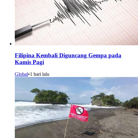
Filipina Kembali Diguncang Gempa pada
Kamis Pagi
Global
•
1 hari lalu