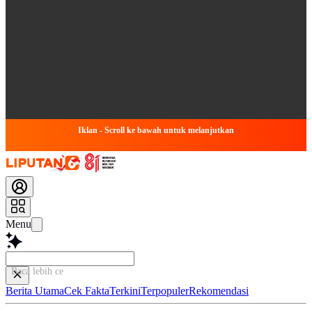
Iklan - Scroll ke bawah untuk melanjutkan
Menu
Baca lebih cepat...
Berita Utama
Cek Fakta
Terkini
Terpopuler
Rekomendasi