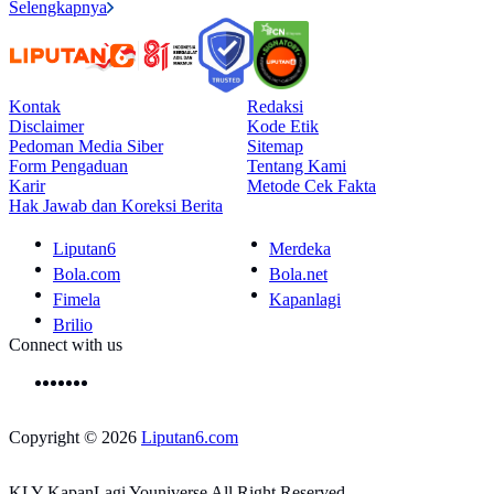
Selengkapnya
Kontak
Redaksi
Disclaimer
Kode Etik
Pedoman Media Siber
Sitemap
Form Pengaduan
Tentang Kami
Karir
Metode Cek Fakta
Hak Jawab dan Koreksi Berita
Liputan6
Merdeka
Bola.com
Bola.net
Fimela
Kapanlagi
Brilio
Connect with us
Copyright © 2026
Liputan6.com
KLY KapanLagi Youniverse All Right Reserved.