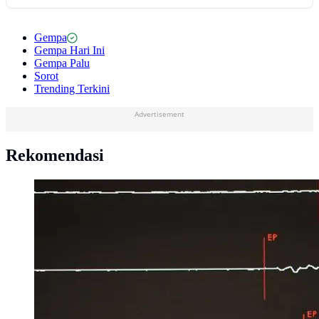
Gempa
Gempa Hari Ini
Gempa Palu
Sorot
Trending Terkini
Advertisement
Rekomendasi