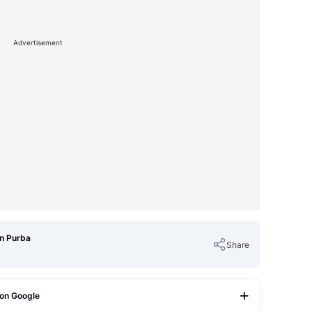
Advertisement
n Purba
Share
 on Google