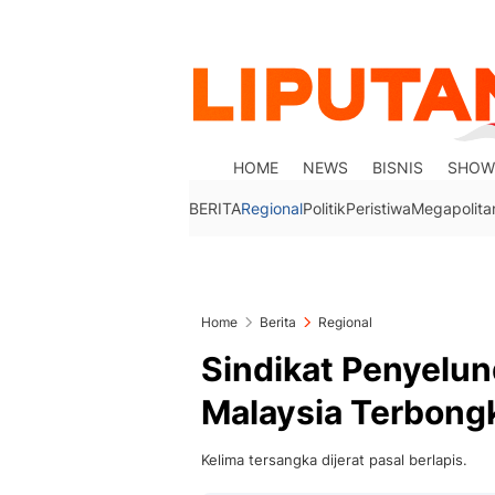
HOME
NEWS
BISNIS
SHOW
BERITA
Regional
Politik
Peristiwa
Megapolita
Home
Berita
Regional
Sindikat Penyelun
Malaysia Terbongk
Kelima tersangka dijerat pasal berlapis.