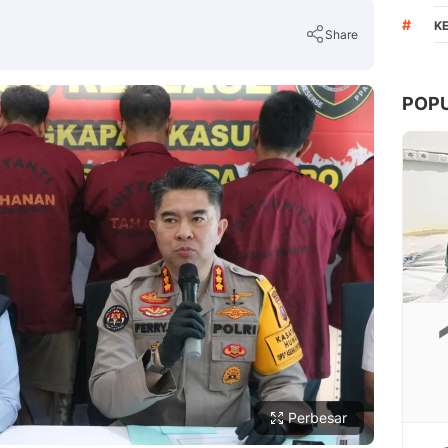
#
K
Share
POP
Copy Link
Perbesar