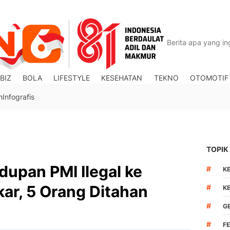
BIZ
BOLA
LIFESTYLE
KESEHATAN
TEKNO
OTOMOTIF
n
Infografis
TOPIK
dupan PMI Ilegal ke
#
K
ar, 5 Orang Ditahan
#
K
#
G
#
F