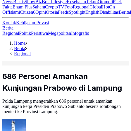
News
Bisnis
ShowBiz
Bola
Lifestyle
Kesehatan
Tekno
Otomotif
Cek
Fakta
Enam Plus
Saham
Crypto
TV
Foto
Regional
Global
Hot
On
Off
Islami
Citizen6
Opini
Otosia
Feeds
Spotlight
English
Disabilitas
Berita
Kontak
Kebijakan Privasi
Berita
Regional
Politik
Peristiwa
Megapolitan
Infografis
Home
Berita
Regional
686 Personel Amankan
Kunjungan Prabowo di Lampung
Polda Lampung mengerahkan 686 personel untuk amankan
kunjungan kerja Presiden Prabowo Subianto beserta rombongan
menteri ke Provinsi Lampung.