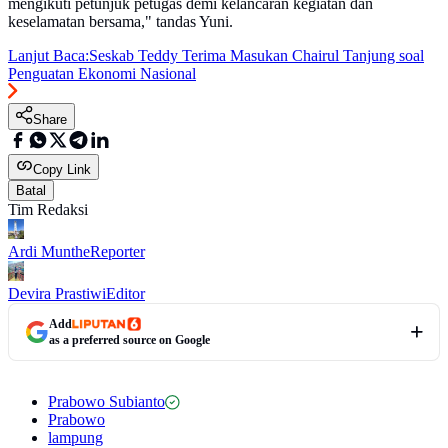
mengikuti petunjuk petugas demi kelancaran kegiatan dan
keselamatan bersama," tandas Yuni.
Lanjut Baca:
Seskab Teddy Terima Masukan Chairul Tanjung soal
Penguatan Ekonomi Nasional
Share
Copy Link
Batal
Tim Redaksi
Ardi Munthe
Reporter
Devira Prastiwi
Editor
Add
as a preferred source on Google
Prabowo Subianto
Prabowo
lampung