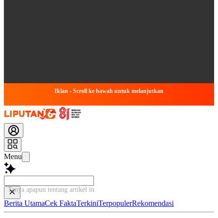
Iklan - Scroll ke bawah untuk melanjutkan
Menu
Tanya apapun tentang artikel ini...
Berita Utama
Cek Fakta
Terkini
Terpopuler
Rekomendasi