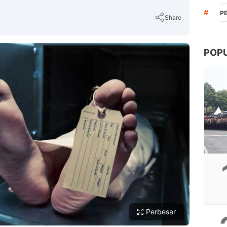
#
P
Share
POP
Copy Link
Perbesar