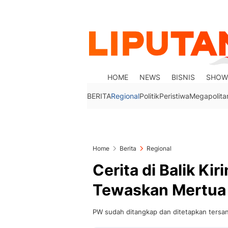
HOME
NEWS
BISNIS
SHOW
BERITA
Regional
Politik
Peristiwa
Megapolita
Home
Berita
Regional
Cerita di Balik K
Tewaskan Mertua d
PW sudah ditangkap dan ditetapkan tersa