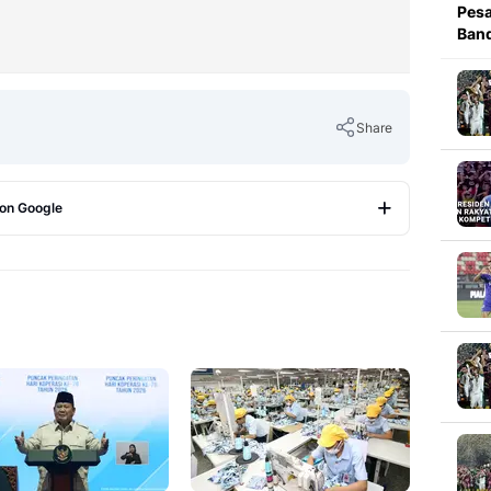
Pesa
Band
Share
 on Google
Copy Link