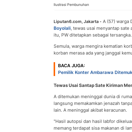
Ilustrasi Pembunuhan
A (57) warga 
Liputan6.com, Jakarta -
Boyolali
, tewas usai menyantap sate 
itu, PW ditetapkan sebagai tersangka.
Semula, warga mengira kematian korb
korban merasa ada yang janggal kemu
BACA JUGA:
Pemilik Konter Ambarawa Ditemuka
Tewas Usai Santap Sate Kiriman Me
A ditemukan meninggal dunia di rumah
langsung memakamkan jenazah tanpa c
lain. A meninggal akibat keracunan.
"Hasil autopsi dan hasil labfor dikel
memang terdapat sisa makanan di lam