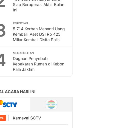
2
Feeds
Siap Beroperasi Akhir Bulan
Ini
Feeds Liputan6: Kumpul
Terbaru Harian
3
PERISTIWA
Otosia
5.714 Korban Menanti Uang
Otosia
Kembali, Aset DSI Rp 425
Spotlight
Miliar Kembali Disita Polisi
Berita Terkini, Kabar Te
Dan Dunia - Liputan6.
4
MEGAPOLITAN
English
Dugaan Penyebab
Exploring Knowledge, T
Kebakaran Rumah di Kebon
Pala Jaktim
En.Liputan6.com
Disabilitas
Disabilitas Berita Terkini
Harian, Berita Terbaru,
Berita
Berita Hari Ini Politik,
Health
Kabar Berita Terbaru D
Diet, Herbal Terbaik