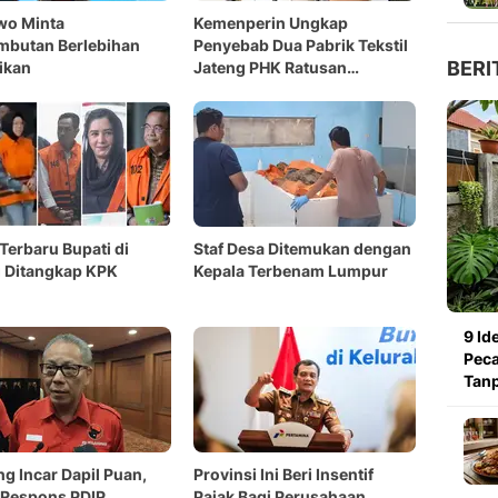
wo Minta
Kemenperin Ungkap
mbutan Berlebihan
Penyebab Dua Pabrik Tekstil
BERI
ikan
Jateng PHK Ratusan
Karyawan
 Terbaru Bupati di
Staf Desa Ditemukan dengan
 Ditangkap KPK
Kepala Terbenam Lumpur
9 Id
Peca
Tanp
g Incar Dapil Puan,
Provinsi Ini Beri Insentif
 Respons PDIP
Pajak Bagi Perusahaan