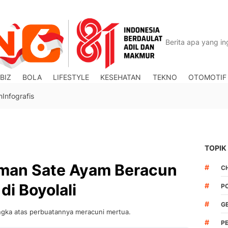
BIZ
BOLA
LIFESTYLE
KESEHATAN
TEKNO
OTOMOTIF
n
Infografis
TOPIK
iriman Sate Ayam Beracun
#
C
i Boyolali
#
P
#
G
ngka atas perbuatannya meracuni mertua.
#
P