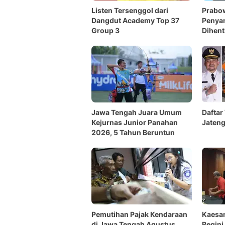
Listen Tersenggol dari
Prabo
Dangdut Academy Top 37
Penya
Group 3
Dihent
Jawa Tengah Juara Umum
Daftar
Kejurnas Junior Panahan
Jateng
2026, 5 Tahun Beruntun
Pemutihan Pajak Kendaraan
Kaesan
di Jawa Tengah Agustus
Begini