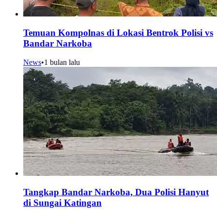
Temuan Kompolnas di Lokasi Bentrok Polisi vs
Bandar Narkoba
News
•
1 bulan lalu
Tangkap Bandar Narkoba, Dua Polisi Hanyut
di Sungai Katingan