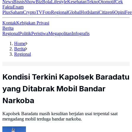
News
Bisnis
ShowBiz
Bola
Lifestyle
Kesehatan
Tekno
Otomotif
Cek
Fakta
Enam
Plus
Saham
Crypto
TV
Foto
Regional
Global
Hot
Islami
Citizen6
Opini
Fee
Kontak
Kebijakan Privasi
Berita
Regional
Politik
Peristiwa
Megapolitan
Infografis
Home
Berita
Regional
Kondisi Terkini Kapolsek Baradatu
yang Ditabrak Mobil Bandar
Narkoba
Kapolsek Baradatu masih kesulitan berjalan usai terpental saat
mengadang mobil terduga bandar narkoba.