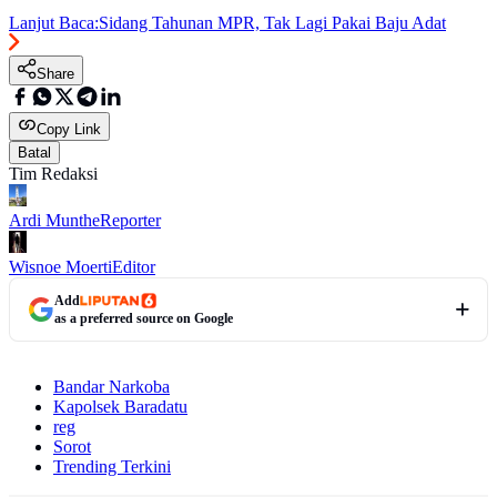
Lanjut Baca:
Sidang Tahunan MPR, Tak Lagi Pakai Baju Adat
Share
Copy Link
Batal
Tim Redaksi
Ardi Munthe
Reporter
Wisnoe Moerti
Editor
Add
as a preferred source on Google
Bandar Narkoba
Kapolsek Baradatu
reg
Sorot
Trending Terkini