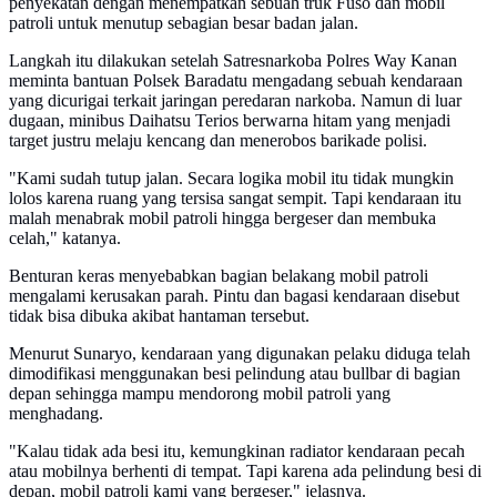
penyekatan dengan menempatkan sebuah truk Fuso dan mobil
patroli untuk menutup sebagian besar badan jalan.
Langkah itu dilakukan setelah Satresnarkoba Polres Way Kanan
meminta bantuan Polsek Baradatu mengadang sebuah kendaraan
yang dicurigai terkait jaringan peredaran narkoba. Namun di luar
dugaan, minibus Daihatsu Terios berwarna hitam yang menjadi
target justru melaju kencang dan menerobos barikade polisi.
"Kami sudah tutup jalan. Secara logika mobil itu tidak mungkin
lolos karena ruang yang tersisa sangat sempit. Tapi kendaraan itu
malah menabrak mobil patroli hingga bergeser dan membuka
celah," katanya.
Benturan keras menyebabkan bagian belakang mobil patroli
mengalami kerusakan parah. Pintu dan bagasi kendaraan disebut
tidak bisa dibuka akibat hantaman tersebut.
Menurut Sunaryo, kendaraan yang digunakan pelaku diduga telah
dimodifikasi menggunakan besi pelindung atau bullbar di bagian
depan sehingga mampu mendorong mobil patroli yang
menghadang.
"Kalau tidak ada besi itu, kemungkinan radiator kendaraan pecah
atau mobilnya berhenti di tempat. Tapi karena ada pelindung besi di
depan, mobil patroli kami yang bergeser," jelasnya.