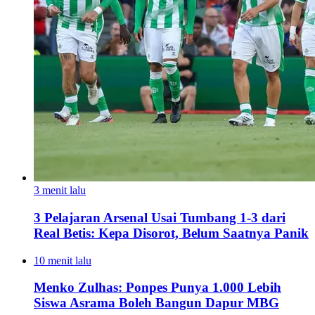
3 menit lalu
3 Pelajaran Arsenal Usai Tumbang 1-3 dari
Real Betis: Kepa Disorot, Belum Saatnya Panik
10 menit lalu
Menko Zulhas: Ponpes Punya 1.000 Lebih
Siswa Asrama Boleh Bangun Dapur MBG