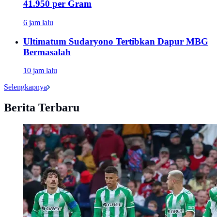
41.950 per Gram
6 jam lalu
Ultimatum Sudaryono Tertibkan Dapur MBG
Bermasalah
10 jam lalu
Selengkapnya
Berita Terbaru