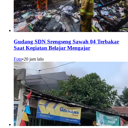
Gudang SDN Srengseng Sawah 04 Terbakar
Saat Kegiatan Belajar Mengajar
Foto
•
20 jam lalu