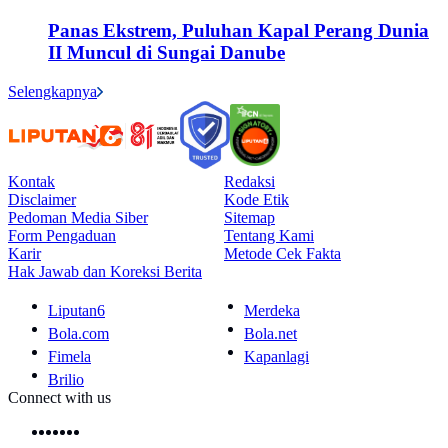
Panas Ekstrem, Puluhan Kapal Perang Dunia
II Muncul di Sungai Danube
Selengkapnya
Kontak
Redaksi
Disclaimer
Kode Etik
Pedoman Media Siber
Sitemap
Form Pengaduan
Tentang Kami
Karir
Metode Cek Fakta
Hak Jawab dan Koreksi Berita
Liputan6
Merdeka
Bola.com
Bola.net
Fimela
Kapanlagi
Brilio
Connect with us