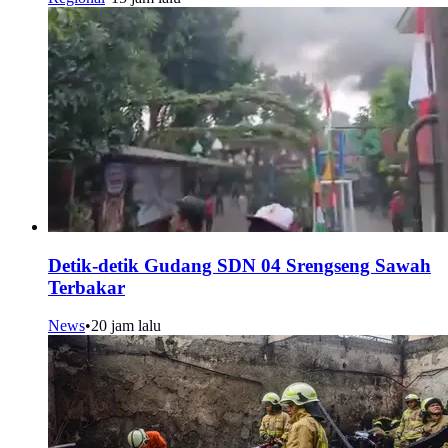
Detik-detik Gudang SDN 04 Srengseng Sawah
Terbakar
News
•
20 jam lalu