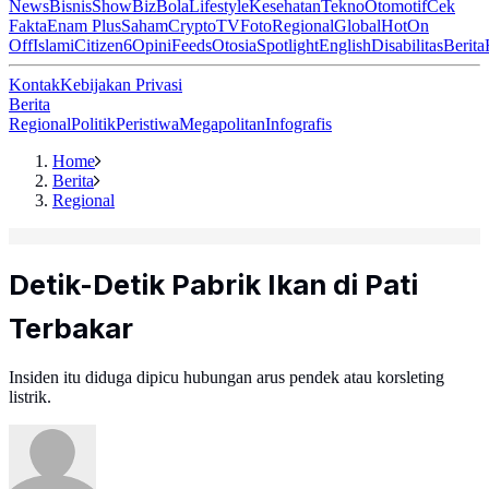
News
Bisnis
ShowBiz
Bola
Lifestyle
Kesehatan
Tekno
Otomotif
Cek
Fakta
Enam Plus
Saham
Crypto
TV
Foto
Regional
Global
Hot
On
Off
Islami
Citizen6
Opini
Feeds
Otosia
Spotlight
English
Disabilitas
Berita
Kontak
Kebijakan Privasi
Berita
Regional
Politik
Peristiwa
Megapolitan
Infografis
Home
Berita
Regional
Detik-Detik Pabrik Ikan di Pati
Terbakar
Insiden itu diduga dipicu hubungan arus pendek atau korsleting
listrik.