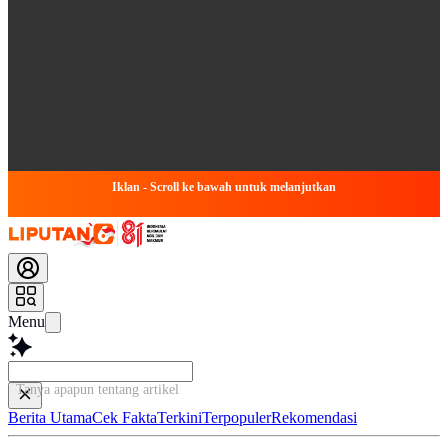
Iklan - Scroll ke bawah untuk melanjutkan
Menu
Tanya apapun tentang artikel ini...
Berita Utama
Cek Fakta
Terkini
Terpopuler
Rekomendasi