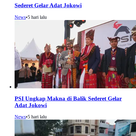
Sederet Gelar Adat Jokowi
News
•
5 hari lalu
PSI Ungkap Makna di Balik Sederet Gelar
Adat Jokowi
News
•
5 hari lalu