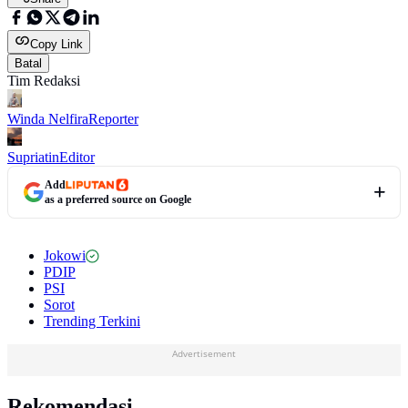
Copy Link
Batal
Tim Redaksi
Winda Nelfira
Reporter
Supriatin
Editor
Add
as a preferred source on Google
Jokowi
PDIP
PSI
Sorot
Trending Terkini
Advertisement
Rekomendasi