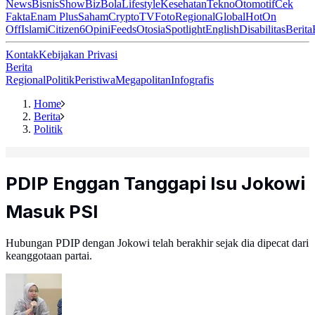
News
Bisnis
ShowBiz
Bola
Lifestyle
Kesehatan
Tekno
Otomotif
Cek
Fakta
Enam Plus
Saham
Crypto
TV
Foto
Regional
Global
Hot
On
Off
Islami
Citizen6
Opini
Feeds
Otosia
Spotlight
English
Disabilitas
Berita
Kontak
Kebijakan Privasi
Berita
Regional
Politik
Peristiwa
Megapolitan
Infografis
Home
Berita
Politik
PDIP Enggan Tanggapi Isu Jokowi
Masuk PSI
Hubungan PDIP dengan Jokowi telah berakhir sejak dia dipecat dari
keanggotaan partai.