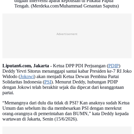
dugaan intervensi aparat kepolisian di Pilkada Papua
Tengah. (Merdeka.com/Muhammad Genantan Saputra)
Advertisement
Liputan6.com, Jakarta -
Ketua DPP PDI Perjuangan (
PDIP
)
Deddy Yevri Sitorus menanggapi santai kabar Presiden ke-7 RI Joko
Widodo (
Jokowi
) akan menjadi Ketua Dewan Pembina Partai
Solidaritas Indonesia (
PSI
). Menurut Deddy, hubungan PDIP
dengan Jokowi telah berakhir sejak dia dipecat dari keanggotaan
partai.
“Memangnya dari dulu dia tidak di PSI? Kan anaknya sudah Ketua
Umum dan sebelum itu dia membesarkan PSI dengan merekrut
orang-orangnya di pemerintahan dan BUMN,” kata Deddy kepada
wartawan di Jakarta, Senin (15/6/2026).