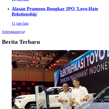
Alasan Pramono Bongkar JPO 'Love-Hate
Relationship'
11 jam lalu
Selengkapnya
Berita Terbaru