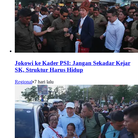
Jokowi ke Kader PSI: Jangan Sekadar Kejar
SK, Struktur Harus Hidup
Regional
•
7 hari lalu