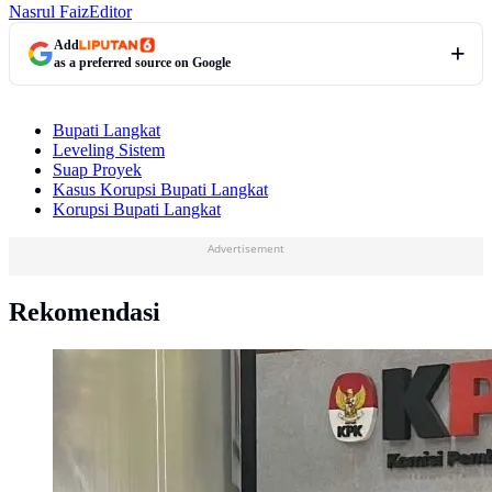
Nasrul Faiz
Editor
Add
as a preferred source on Google
Bupati Langkat
Leveling Sistem
Suap Proyek
Kasus Korupsi Bupati Langkat
Korupsi Bupati Langkat
Advertisement
Rekomendasi