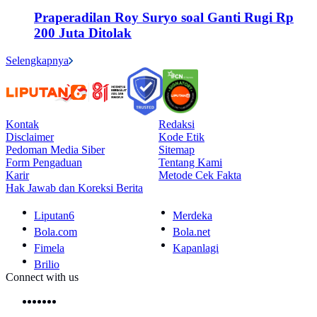
Praperadilan Roy Suryo soal Ganti Rugi Rp
200 Juta Ditolak
Selengkapnya
Kontak
Redaksi
Disclaimer
Kode Etik
Pedoman Media Siber
Sitemap
Form Pengaduan
Tentang Kami
Karir
Metode Cek Fakta
Hak Jawab dan Koreksi Berita
Liputan6
Merdeka
Bola.com
Bola.net
Fimela
Kapanlagi
Brilio
Connect with us