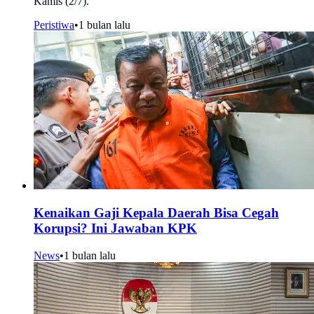
Kamis (2/7).
Peristiwa
•
1 bulan lalu
Kenaikan Gaji Kepala Daerah Bisa Cegah
Korupsi? Ini Jawaban KPK
News
•
1 bulan lalu