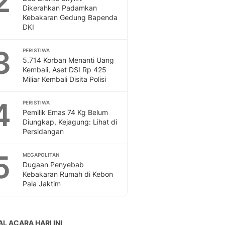
2
Feeds
Dikerahkan Padamkan
Kebakaran Gedung Bapenda
Feeds Liputan6: Kumpul
DKI
Terbaru Harian
Otosia
3
PERISTIWA
Otosia
5.714 Korban Menanti Uang
Spotlight
Kembali, Aset DSI Rp 425
Berita Terkini, Kabar Te
Miliar Kembali Disita Polisi
Dan Dunia - Liputan6.
English
4
PERISTIWA
Exploring Knowledge, T
Pemilik Emas 74 Kg Belum
Diungkap, Kejagung: Lihat di
En.Liputan6.com
Persidangan
Disabilitas
Disabilitas Berita Terkini
5
MEGAPOLITAN
Harian, Berita Terbaru,
Dugaan Penyebab
Berita
Kebakaran Rumah di Kebon
Berita Hari Ini Politik,
Pala Jaktim
Health
Kabar Berita Terbaru D
Diet, Herbal Terbaik