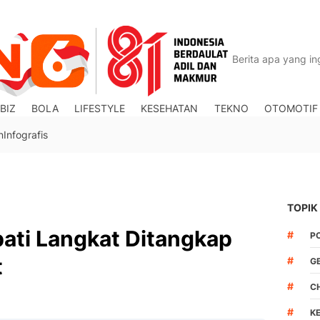
BIZ
BOLA
LIFESTYLE
KESEHATAN
TEKNO
OTOMOTIF
n
Infografis
TOPIK
ati Langkat Ditangkap
#
P
t
#
G
#
C
#
K