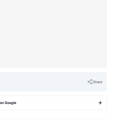
Share
 on Google
Copy Link