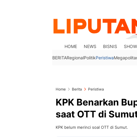
HOME
NEWS
BISNIS
SHOW
BERITA
Regional
Politik
Peristiwa
Megapolita
Home
Berita
Peristiwa
KPK Benarkan Bup
saat OTT di Sumu
KPK belum merinci soal OTT di Sumut.