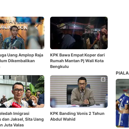
uga Uang Amplop Raja
KPK Bawa Empat Koper dari
elum Dikembalikan
Rumah Mantan Pj Wali Kota
a
Bengkulu
PIALA
ledah Imigrasi
KPK Banding Vonis 2 Tahun
 dan Jaksel, Sita Uang
Abdul Wahid
n Juta Valas