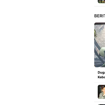
BERI
Dug
Kebo