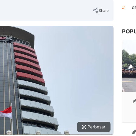
#
G
Share
POP
Copy Link
Perbesar