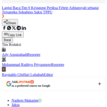
Lanjut Baca:
Tim 9 Kejagung Periksa Febrie Adriansyah sebagai
Tersangka Sekaligus Saksi TPPU
Share
Copy Link
Batal
Tim Redaksi
Ady Anugrahadi
Reporter
Muhammad Radityo Priyasmoro
Reporter
Raynaldo Ghiffari Lubabah
Editor
Add
as a preferred source on Google
Nadiem Makarim
Jaksa