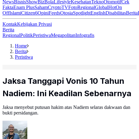
News
Bisnis
ShowBiz
Bola
Lifestyle
Kesehatan
Tekno
Otomotif
Cek
Fakta
Enam Plus
Saham
Crypto
TV
Foto
Regional
Global
Hot
On
Off
Islami
Citizen6
Opini
Feeds
Otosia
Spotlight
English
Disabilitas
Berita
Kontak
Kebijakan Privasi
Berita
Regional
Politik
Peristiwa
Megapolitan
Infografis
Home
Berita
Peristiwa
Jaksa Tanggapi Vonis 10 Tahun
Nadiem: Ini Keadilan Sebenarnya
Jaksa menyebut putusan hakim atas Nadiem selaras dakwaan dan
bukti persidangan.