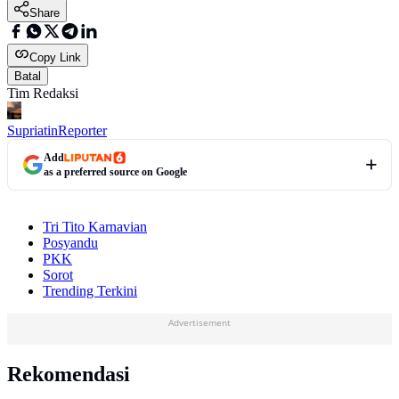
Share
Copy Link
Batal
Tim Redaksi
Supriatin
Reporter
Add
as a preferred source on Google
Tri Tito Karnavian
Posyandu
PKK
Sorot
Trending Terkini
Advertisement
Rekomendasi