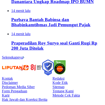
Danantara Ungkap Roadmap IPO BUMN
14 menit lalu
Purbaya Bantah Babinsa dan
Bhabinkamtibmas Jadi Pemungut Pajak
14 menit lalu
Praperadilan Roy Suryo soal Ganti Rugi Rp
200 Juta Ditolak
Selengkapnya
Kontak
Redaksi
Disclaimer
Kode Etik
Pedoman Media Siber
Sitemap
Form Pengaduan
Tentang Kami
Karir
Metode Cek Fakta
Hak Jawab dan Koreksi Berita