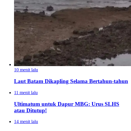
10 menit lalu
Laut Batam Dikapling Selama Bertahun-tahun
11 menit lalu
Ultimatum untuk Dapur MBG: Urus SLHS
atau Ditutup!
14 menit lalu