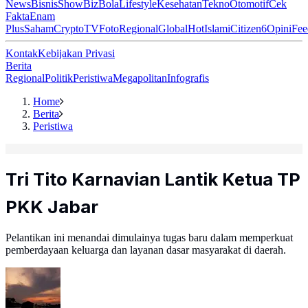
News
Bisnis
ShowBiz
Bola
Lifestyle
Kesehatan
Tekno
Otomotif
Cek
Fakta
Enam
Plus
Saham
Crypto
TV
Foto
Regional
Global
Hot
Islami
Citizen6
Opini
Fee
Kontak
Kebijakan Privasi
Berita
Regional
Politik
Peristiwa
Megapolitan
Infografis
Home
Berita
Peristiwa
Tri Tito Karnavian Lantik Ketua TP
PKK Jabar
Pelantikan ini menandai dimulainya tugas baru dalam memperkuat
pemberdayaan keluarga dan layanan dasar masyarakat di daerah.