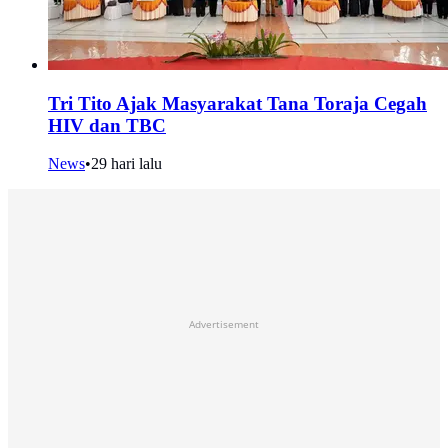
Tri Tito Ajak Masyarakat Tana Toraja Cegah
HIV dan TBC
News
•
29 hari lalu
Advertisement