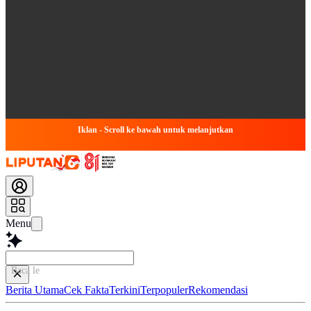
Iklan - Scroll ke bawah untuk melanjutkan
Menu
Baca lebih cepat.
Berita Utama
Cek Fakta
Terkini
Terpopuler
Rekomendasi