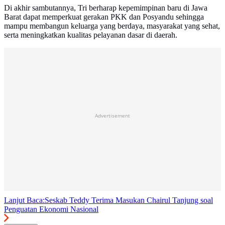
Di akhir sambutannya, Tri berharap kepemimpinan baru di Jawa
Barat dapat memperkuat gerakan PKK dan Posyandu sehingga
mampu membangun keluarga yang berdaya, masyarakat yang sehat,
serta meningkatkan kualitas pelayanan dasar di daerah.
Advertisement
Lanjut Baca:
Seskab Teddy Terima Masukan Chairul Tanjung soal
Penguatan Ekonomi Nasional