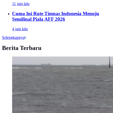
11 jam lalu
Cuma Ini Rute Timnas Indonesia Menuju
Semifinal Piala AFF 2026
4 jam lalu
Selengkapnya
Berita Terbaru