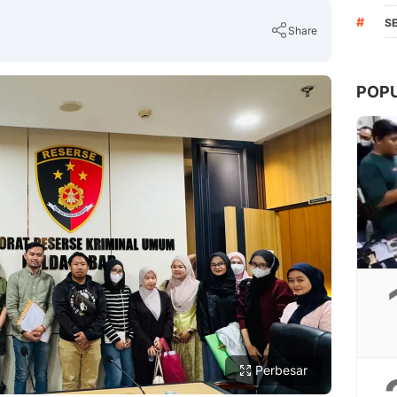
#
S
Share
POP
Copy Link
Perbesar