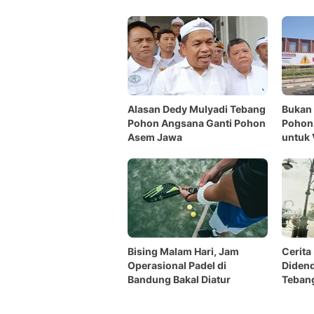
Peneb
Alasan Dedy Mulyadi Tebang
Bukan 
Pohon Angsana Ganti Pohon
Pohon 
Asem Jawa
untuk 
Bising Malam Hari, Jam
Cerita
Operasional Padel di
Didend
Bandung Bakal Diatur
Teban