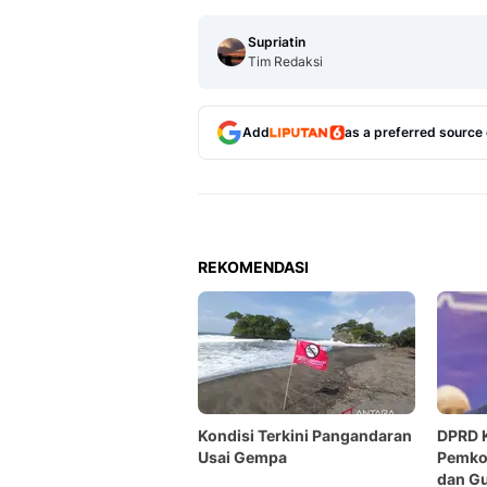
Supriatin
Tim Redaksi
Add
as a preferred source
REKOMENDASI
Kondisi Terkini Pangandaran
DPRD 
Usai Gempa
Pemkot
dan Gu