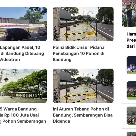
angan 10 Pohon
Hars
Pres
dari
Lapangan Padel, 10
Polisi Bidik Unsur Pidana
di Bandung Ditebang
Penebangan 10 Pohon di
Videotron
Bandung
 5 Warga Bandung
Ini Aturan Tebang Pohon di
a Rp 100 Juta Usai
Bandung, Sembarangan Bisa
g Pohon Sembarangan
Didenda