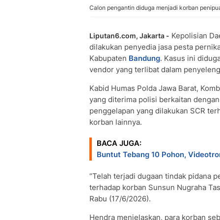
Calon pengantin diduga menjadi korban penip
Kepolisian Da
Liputan6.com, Jakarta -
dilakukan penyedia jasa pesta pernik
Kabupaten
Bandung
. Kasus ini didu
vendor yang terlibat dalam penyelen
Kabid Humas Polda Jawa Barat, Kom
yang diterima polisi berkaitan denga
penggelapan yang dilakukan SCR ter
korban lainnya.
BACA JUGA:
Buntut Tebang 10 Pohon, Videotro
“Telah terjadi dugaan tindak pidana
terhadap korban Sunsun Nugraha Tasd
Rabu (17/6/2026).
Hendra menjelaskan, para korban s