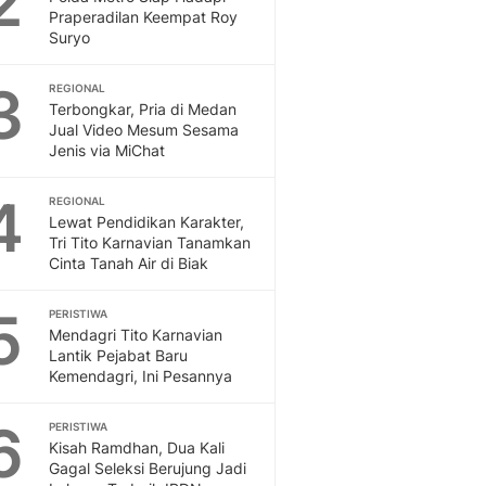
2
Feeds
Praperadilan Keempat Roy
Suryo
Feeds Liputan6: Kumpul
Terbaru Harian
3
REGIONAL
Otosia
Terbongkar, Pria di Medan
Otosia
Jual Video Mesum Sesama
Spotlight
Jenis via MiChat
Berita Terkini, Kabar Te
Dan Dunia - Liputan6.
4
REGIONAL
English
Lewat Pendidikan Karakter,
Exploring Knowledge, T
Tri Tito Karnavian Tanamkan
Cinta Tanah Air di Biak
En.Liputan6.com
Disabilitas
5
Disabilitas Berita Terkini
PERISTIWA
Mendagri Tito Karnavian
Harian, Berita Terbaru,
Lantik Pejabat Baru
Berita
Kemendagri, Ini Pesannya
Berita Hari Ini Politik,
Health
6
PERISTIWA
Kabar Berita Terbaru D
Kisah Ramdhan, Dua Kali
Diet, Herbal Terbaik
Gagal Seleksi Berujung Jadi