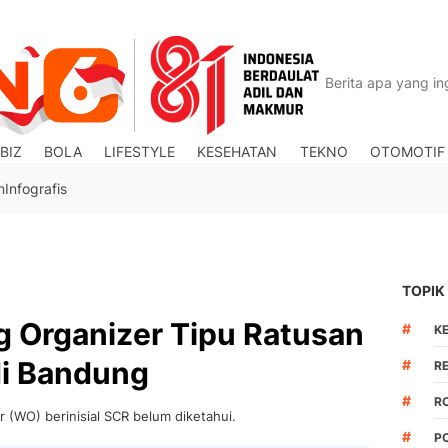
BIZ
BOLA
LIFESTYLE
KESEHATAN
TEKNO
OTOMOTIF
n
Infografis
TOPIK
g Organizer Tipu Ratusan
#
K
di Bandung
#
R
#
R
 (WO) berinisial SCR belum diketahui.
#
P