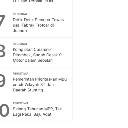
Lulusan Terbaik IPDN
Sport
Berita Bola Terkini, Ja
7
Klasemen, Hasil Liga
REGIONAL
Detik-Detik Pemotor Tewas
usai Tabrak Trotoar di
Juanda
8
REGIONAL
Komplotan Curanmor
Ditembak, Sudah Gasak 9
Motor dalam Sebulan
9
PERISTIWA
Pemerintah Prioritaskan MBG
untuk Wilayah 3T dan
Daerah Stunting
10
PERISTIWA
Sidang Tahunan MPR, Tak
Lagi Pakai Baju Adat