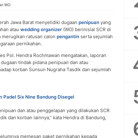
uan WO
erah Jawa Barat menyelidiki dugaan
penipuan
yang
ahan atau
wedding organizer
(WO) berinisial SCR di
ga merugikan ratusan calon
pengantin
serta sejumlah
ggaraan pernikahan.
bes Pol. Hendra Rochmawan mengatakan, laporan
n dugaan tindak pidana penipuan dan atau
hadap korban Sunsun Nugraha Tasdik dan sejumlah
n Padel Six Nine Bandung Disegel
 penipuan dan atau penggelapan yang dilakukan SCR
ik dan korban lainnya,” kata Hendra di Bandung,
ebelumnya memesan paket pernikahan kepada