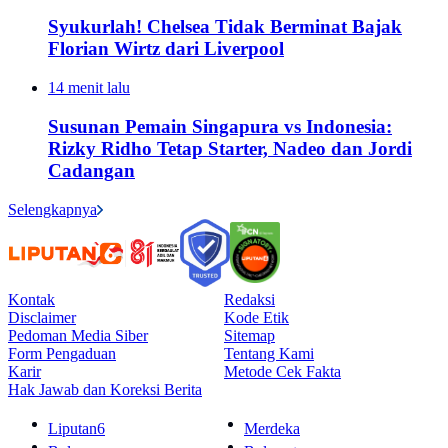
Syukurlah! Chelsea Tidak Berminat Bajak
Florian Wirtz dari Liverpool
14 menit lalu
Susunan Pemain Singapura vs Indonesia:
Rizky Ridho Tetap Starter, Nadeo dan Jordi
Cadangan
Selengkapnya
Kontak
Redaksi
Disclaimer
Kode Etik
Pedoman Media Siber
Sitemap
Form Pengaduan
Tentang Kami
Karir
Metode Cek Fakta
Hak Jawab dan Koreksi Berita
Liputan6
Merdeka