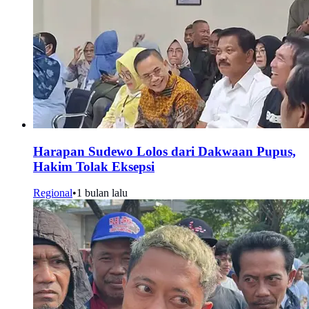
Harapan Sudewo Lolos dari Dakwaan Pupus,
Hakim Tolak Eksepsi
Regional
•
1 bulan lalu