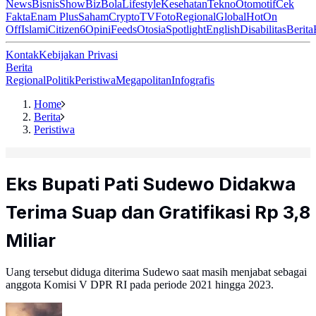
News
Bisnis
ShowBiz
Bola
Lifestyle
Kesehatan
Tekno
Otomotif
Cek
Fakta
Enam Plus
Saham
Crypto
TV
Foto
Regional
Global
Hot
On
Off
Islami
Citizen6
Opini
Feeds
Otosia
Spotlight
English
Disabilitas
Berita
Kontak
Kebijakan Privasi
Berita
Regional
Politik
Peristiwa
Megapolitan
Infografis
Home
Berita
Peristiwa
Eks Bupati Pati Sudewo Didakwa
Terima Suap dan Gratifikasi Rp 3,8
Miliar
Uang tersebut diduga diterima Sudewo saat masih menjabat sebagai
anggota Komisi V DPR RI pada periode 2021 hingga 2023.