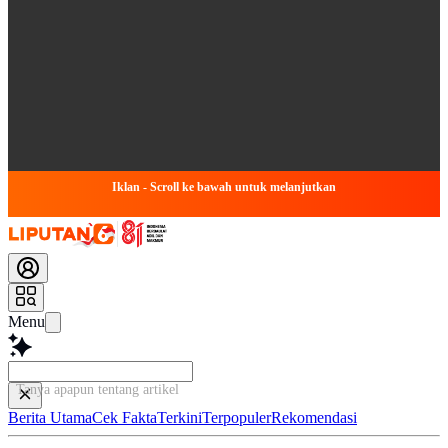
Iklan - Scroll ke bawah untuk melanjutkan
Menu
Tanya apapun tentang artikel ini...
Berita Utama
Cek Fakta
Terkini
Terpopuler
Rekomendasi