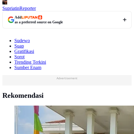
Supriatin
Reporter
Add
as a preferred source on Google
Sudewo
Suap
Gratifikasi
Sorot
Trending Terkini
Sumber Enam
Advertisement
Rekomendasi