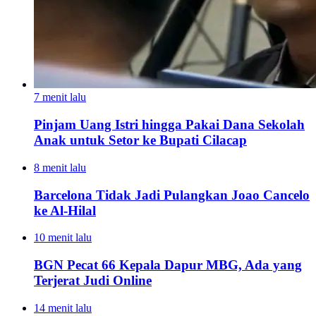
7 menit lalu
Pinjam Uang Istri hingga Pakai Dana Sekolah
Anak untuk Setor ke Bupati Cilacap
8 menit lalu
Barcelona Tidak Jadi Pulangkan Joao Cancelo
ke Al-Hilal
10 menit lalu
BGN Pecat 66 Kepala Dapur MBG, Ada yang
Terjerat Judi Online
14 menit lalu