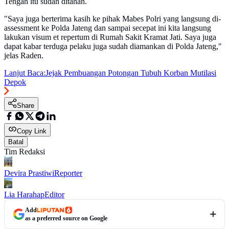
Tengah itu sudah ditahan.
"Saya juga berterima kasih ke pihak Mabes Polri yang langsung di-
assessment ke Polda Jateng dan sampai secepat ini kita langsung
lakukan visum et repertum di Rumah Sakit Kramat Jati. Saya juga
dapat kabar terduga pelaku juga sudah diamankan di Polda Jateng,"
jelas Raden.
Lanjut Baca:
Jejak Pembuangan Potongan Tubuh Korban Mutilasi
Depok
Share
Copy Link
Batal
Tim Redaksi
Devira Prastiwi
Reporter
Lia Harahap
Editor
Add
as a preferred source on Google