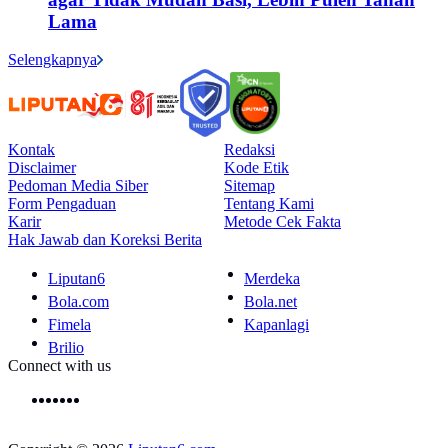
Lama
Selengkapnya
Kontak
Redaksi
Disclaimer
Kode Etik
Pedoman Media Siber
Sitemap
Form Pengaduan
Tentang Kami
Karir
Metode Cek Fakta
Hak Jawab dan Koreksi Berita
Liputan6
Merdeka
Bola.com
Bola.net
Fimela
Kapanlagi
Brilio
Connect with us