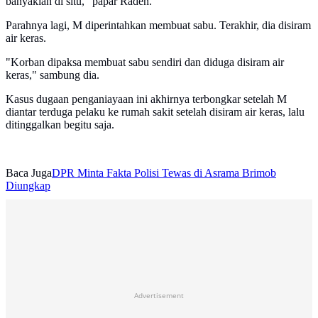
banyaklah di situ," papar Raden.
Parahnya lagi, M diperintahkan membuat sabu. Terakhir, dia disiram
air keras.
"Korban dipaksa membuat sabu sendiri dan diduga disiram air
keras," sambung dia.
Kasus dugaan penganiayaan ini akhirnya terbongkar setelah M
diantar terduga pelaku ke rumah sakit setelah disiram air keras, lalu
ditinggalkan begitu saja.
Baca Juga
DPR Minta Fakta Polisi Tewas di Asrama Brimob
Diungkap
Advertisement