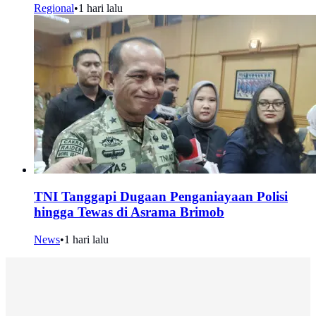
Regional
•
1 hari lalu
TNI Tanggapi Dugaan Penganiayaan Polisi
hingga Tewas di Asrama Brimob
News
•
1 hari lalu