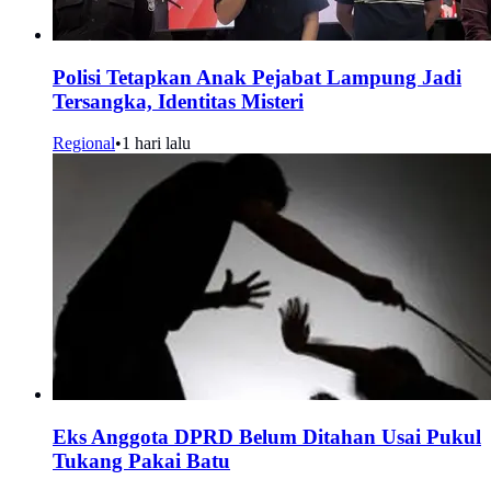
Polisi Tetapkan Anak Pejabat Lampung Jadi
Tersangka, Identitas Misteri
Regional
•
1 hari lalu
Eks Anggota DPRD Belum Ditahan Usai Pukul
Tukang Pakai Batu