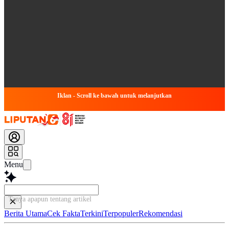
Iklan - Scroll ke bawah untuk melanjutkan
Menu
Tanya apapun tentang artikel ini...
Berita Utama
Cek Fakta
Terkini
Terpopuler
Rekomendasi