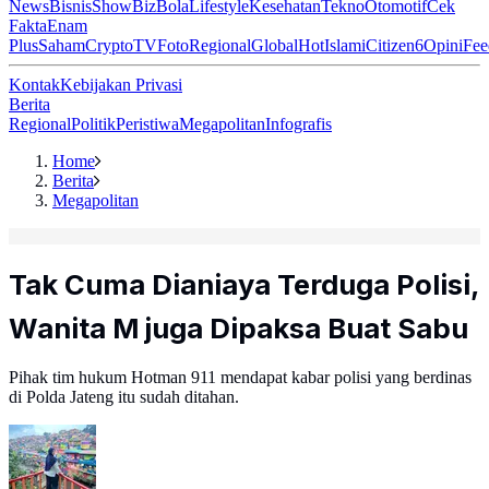
News
Bisnis
ShowBiz
Bola
Lifestyle
Kesehatan
Tekno
Otomotif
Cek
Fakta
Enam
Plus
Saham
Crypto
TV
Foto
Regional
Global
Hot
Islami
Citizen6
Opini
Fee
Kontak
Kebijakan Privasi
Berita
Regional
Politik
Peristiwa
Megapolitan
Infografis
Home
Berita
Megapolitan
Tak Cuma Dianiaya Terduga Polisi,
Wanita M juga Dipaksa Buat Sabu
Pihak tim hukum Hotman 911 mendapat kabar polisi yang berdinas
di Polda Jateng itu sudah ditahan.