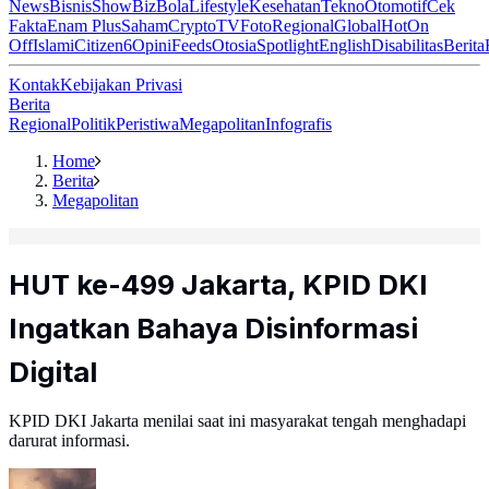
News
Bisnis
ShowBiz
Bola
Lifestyle
Kesehatan
Tekno
Otomotif
Cek
Fakta
Enam Plus
Saham
Crypto
TV
Foto
Regional
Global
Hot
On
Off
Islami
Citizen6
Opini
Feeds
Otosia
Spotlight
English
Disabilitas
Berita
Kontak
Kebijakan Privasi
Berita
Regional
Politik
Peristiwa
Megapolitan
Infografis
Home
Berita
Megapolitan
HUT ke-499 Jakarta, KPID DKI
Ingatkan Bahaya Disinformasi
Digital
KPID DKI Jakarta menilai saat ini masyarakat tengah menghadapi
darurat informasi.