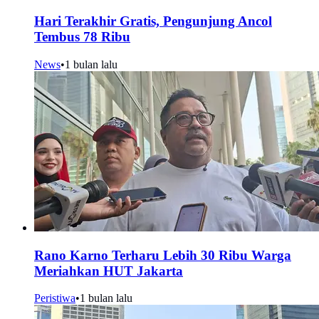
Hari Terakhir Gratis, Pengunjung Ancol
Tembus 78 Ribu
News
•
1 bulan lalu
Rano Karno Terharu Lebih 30 Ribu Warga
Meriahkan HUT Jakarta
Peristiwa
•
1 bulan lalu