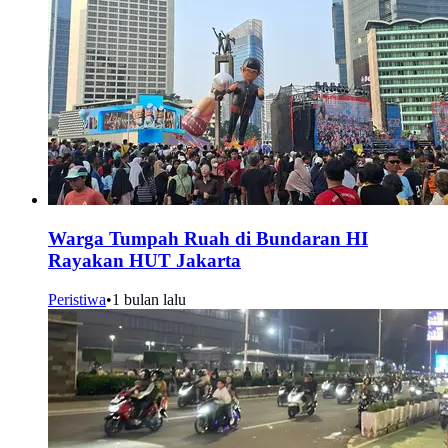
Warga Tumpah Ruah di Bundaran HI
Rayakan HUT Jakarta
Peristiwa
•
1 bulan lalu