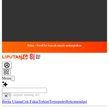
Iklan - Scroll ke bawah untuk melanjutkan
Menu
Tanya apapun tentang artikel ini...
Berita Utama
Cek Fakta
Terkini
Terpopuler
Rekomendasi