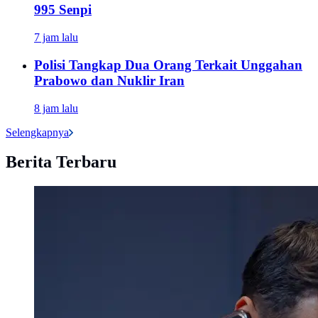
995 Senpi
7 jam lalu
Polisi Tangkap Dua Orang Terkait Unggahan
Prabowo dan Nuklir Iran
8 jam lalu
Selengkapnya
Berita Terbaru