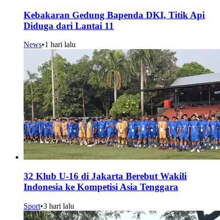
Kebakaran Gedung Bapenda DKI, Titik Api
Diduga dari Lantai 11
News
•
1 hari lalu
32 Klub U-16 di Jakarta Berebut Wakili
Indonesia ke Kompetisi Asia Tenggara
Sport
•
3 hari lalu