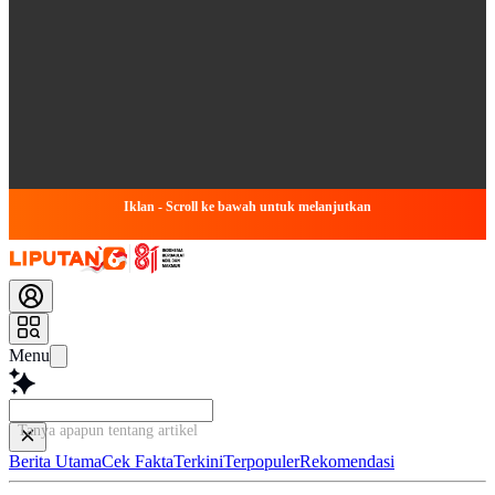
Iklan - Scroll ke bawah untuk melanjutkan
Menu
Tanya apapun tentang artikel ini...
Berita Utama
Cek Fakta
Terkini
Terpopuler
Rekomendasi