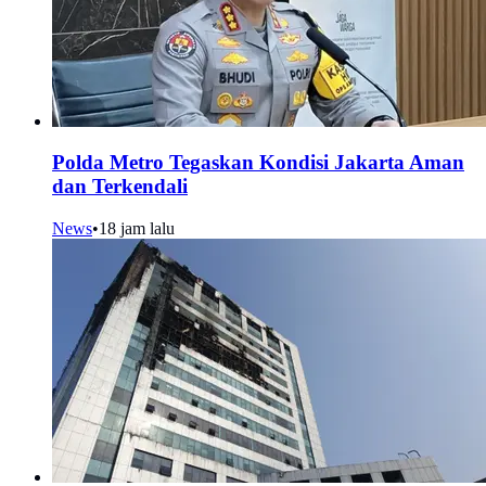
Polda Metro Tegaskan Kondisi Jakarta Aman
dan Terkendali
News
•
18 jam lalu