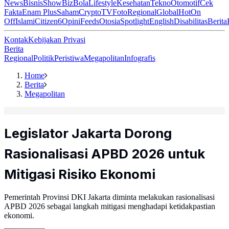
News
Bisnis
ShowBiz
Bola
Lifestyle
Kesehatan
Tekno
Otomotif
Cek
Fakta
Enam Plus
Saham
Crypto
TV
Foto
Regional
Global
Hot
On
Off
Islami
Citizen6
Opini
Feeds
Otosia
Spotlight
English
Disabilitas
Berita
Kontak
Kebijakan Privasi
Berita
Regional
Politik
Peristiwa
Megapolitan
Infografis
Home
Berita
Megapolitan
Legislator Jakarta Dorong
Rasionalisasi APBD 2026 untuk
Mitigasi Risiko Ekonomi
Pemerintah Provinsi DKI Jakarta diminta melakukan rasionalisasi
APBD 2026 sebagai langkah mitigasi menghadapi ketidakpastian
ekonomi.