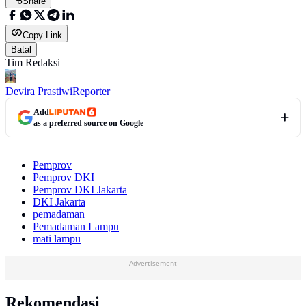
Share
Copy Link
Batal
Tim Redaksi
Devira Prastiwi
Reporter
Add
as a preferred source on Google
Pemprov
Pemprov DKI
Pemprov DKI Jakarta
DKI Jakarta
pemadaman
Pemadaman Lampu
mati lampu
Advertisement
Rekomendasi