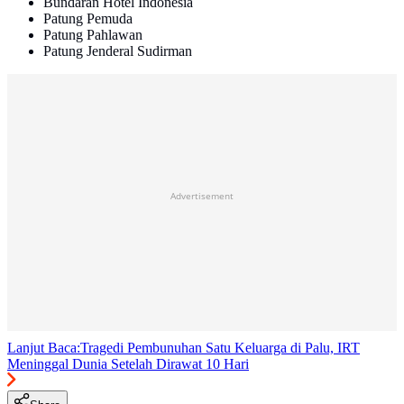
Bundaran Hotel Indonesia
Patung Pemuda
Patung Pahlawan
Patung Jenderal Sudirman
Advertisement
Lanjut Baca:
Tragedi Pembunuhan Satu Keluarga di Palu, IRT
Meninggal Dunia Setelah Dirawat 10 Hari