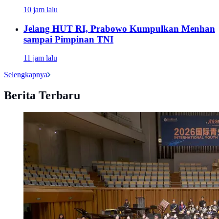
10 jam lalu
Jelang HUT RI, Prabowo Kumpulkan Menhan
sampai Pimpinan TNI
11 jam lalu
Selengkapnya
Berita Terbaru