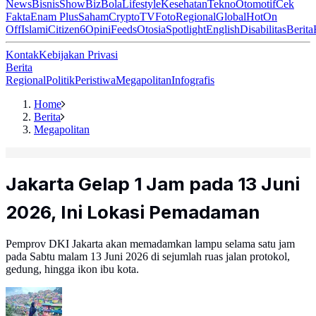
News
Bisnis
ShowBiz
Bola
Lifestyle
Kesehatan
Tekno
Otomotif
Cek
Fakta
Enam Plus
Saham
Crypto
TV
Foto
Regional
Global
Hot
On
Off
Islami
Citizen6
Opini
Feeds
Otosia
Spotlight
English
Disabilitas
Berita
Kontak
Kebijakan Privasi
Berita
Regional
Politik
Peristiwa
Megapolitan
Infografis
Home
Berita
Megapolitan
Jakarta Gelap 1 Jam pada 13 Juni
2026, Ini Lokasi Pemadaman
Pemprov DKI Jakarta akan memadamkan lampu selama satu jam
pada Sabtu malam 13 Juni 2026 di sejumlah ruas jalan protokol,
gedung, hingga ikon ibu kota.