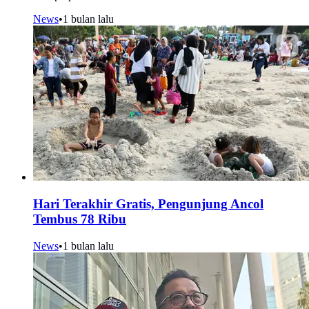
News
•
1 bulan lalu
Hari Terakhir Gratis, Pengunjung Ancol
Tembus 78 Ribu
News
•
1 bulan lalu