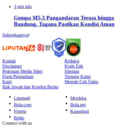
3 jam lalu
Gempa M5,3 Pangandaran Terasa hingga
Bandung, Tagana Pastikan Kondisi Aman
Selengkapnya
Kontak
Redaksi
Disclaimer
Kode Etik
Pedoman Media Siber
Sitemap
Form Pengaduan
Tentang Kami
Karir
Metode Cek Fakta
Hak Jawab dan Koreksi Berita
Liputan6
Merdeka
Bola.com
Bola.net
Fimela
Kapanlagi
Brilio
Connect with us