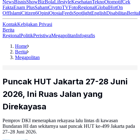
News
Bisnis
ShowBiz
Bola
Lifestyle
Kesehatan
Tekno
Otomotif
Cek
Fakta
Enam Plus
Saham
Crypto
TV
Foto
Regional
Global
Hot
On
Off
Islami
Citizen6
Opini
Otosia
Feeds
Spotlight
English
Disabilitas
Berita
Kontak
Kebijakan Privasi
Berita
Regional
Politik
Peristiwa
Megapolitan
Infografis
Home
Berita
Megapolitan
Puncak HUT Jakarta 27-28 Juni
2026, Ini Ruas Jalan yang
Direkayasa
Pemprov DKI menerapkan rekayasa lalu lintas di kawasan
Bundaran HI dan sekitarnya saat puncak HUT ke-499 Jakarta pada
27–28 Juni 2026.