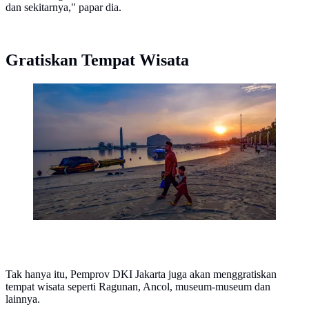
dan sekitarnya," papar dia.
Gratiskan Tempat Wisata
Umat Muslim bersiap melaksanakan Salat Idul Adha
1447 Hijriah di Pantai Lagoon, Ancol, Jakarta, Rabu
(27/5/2026). (merdeka.com/Arie Basuki)
Tak hanya itu, Pemprov DKI Jakarta juga akan menggratiskan
tempat wisata seperti Ragunan, Ancol, museum-museum dan
lainnya.