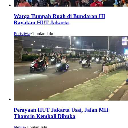
Warga Tumpah Ruah di Bundaran HI
Rayakan HUT Jakarta
Peristiwa
•
1 bulan lalu
Perayaan HUT Jakarta Usai, Jalan MH
Thamrin Kembali Dibuka
News
•
1 bulan lalu