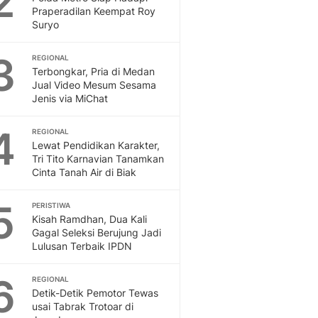
2
Feeds
Praperadilan Keempat Roy
Suryo
Feeds Liputan6: Kumpul
Terbaru Harian
3
REGIONAL
Otosia
Terbongkar, Pria di Medan
Otosia
Jual Video Mesum Sesama
Spotlight
Jenis via MiChat
Berita Terkini, Kabar Te
Dan Dunia - Liputan6.
4
REGIONAL
English
Lewat Pendidikan Karakter,
Exploring Knowledge, T
Tri Tito Karnavian Tanamkan
Cinta Tanah Air di Biak
En.Liputan6.com
Disabilitas
5
Disabilitas Berita Terkini
PERISTIWA
Kisah Ramdhan, Dua Kali
Harian, Berita Terbaru,
Gagal Seleksi Berujung Jadi
Berita
Lulusan Terbaik IPDN
Berita Hari Ini Politik,
Health
6
REGIONAL
Kabar Berita Terbaru D
Detik-Detik Pemotor Tewas
Diet, Herbal Terbaik
usai Tabrak Trotoar di