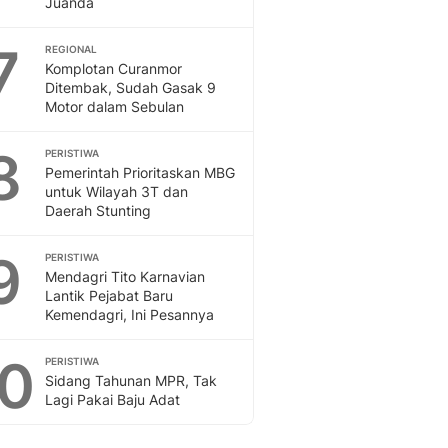
Juanda
Sport
Berita Bola Terkini, Ja
7
Klasemen, Hasil Liga
REGIONAL
Komplotan Curanmor
Ditembak, Sudah Gasak 9
Motor dalam Sebulan
8
PERISTIWA
Pemerintah Prioritaskan MBG
untuk Wilayah 3T dan
Daerah Stunting
9
PERISTIWA
Mendagri Tito Karnavian
Lantik Pejabat Baru
Kemendagri, Ini Pesannya
10
PERISTIWA
Sidang Tahunan MPR, Tak
Lagi Pakai Baju Adat