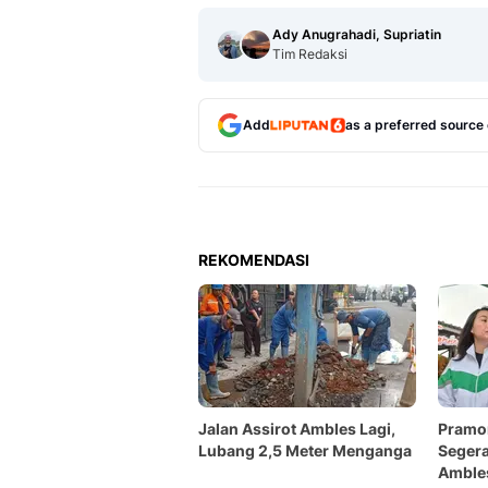
Ady Anugrahadi, Supriatin
Tim Redaksi
Add
as a preferred source
REKOMENDASI
Jalan Assirot Ambles Lagi,
Pramon
Lubang 2,5 Meter Menganga
Segera
Ambles