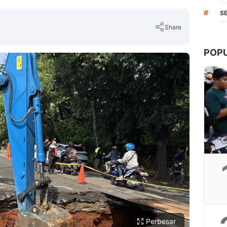
#
S
Share
POP
Copy Link
Perbesar