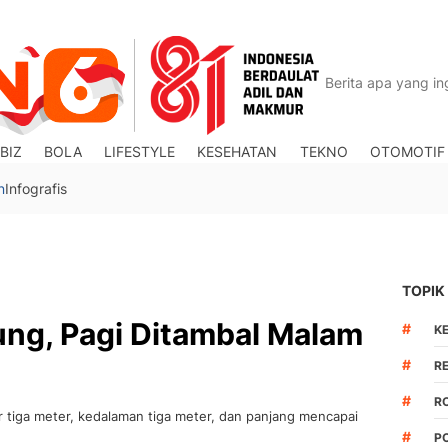
BIZ
BOLA
LIFESTYLE
KESEHATAN
TEKNO
OTOMOTIF
n
Infografis
TOPIK
ung, Pagi Ditambal Malam
#
K
#
R
#
R
r tiga meter, kedalaman tiga meter, dan panjang mencapai
#
P