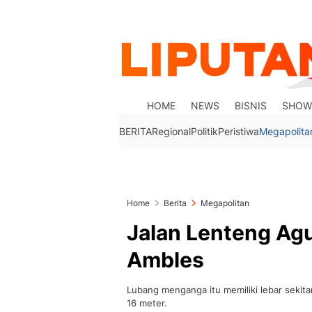
HOME
NEWS
BISNIS
SHOW
BERITA
Regional
Politik
Peristiwa
Megapolita
Home
Berita
Megapolitan
Jalan Lenteng Ag
Ambles
Lubang menganga itu memiliki lebar sekita
16 meter.