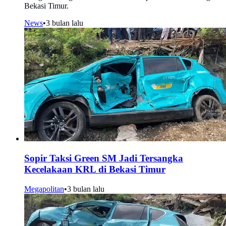
Bekasi Timur.
News
•
3 bulan lalu
Sopir Taksi Green SM Jadi Tersangka
Kecelakaan KRL di Bekasi Timur
Megapolitan
•
3 bulan lalu