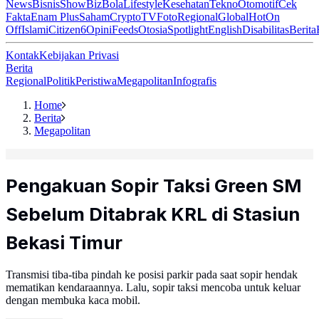
News
Bisnis
ShowBiz
Bola
Lifestyle
Kesehatan
Tekno
Otomotif
Cek
Fakta
Enam Plus
Saham
Crypto
TV
Foto
Regional
Global
Hot
On
Off
Islami
Citizen6
Opini
Feeds
Otosia
Spotlight
English
Disabilitas
Berita
Kontak
Kebijakan Privasi
Berita
Regional
Politik
Peristiwa
Megapolitan
Infografis
Home
Berita
Megapolitan
Pengakuan Sopir Taksi Green SM
Sebelum Ditabrak KRL di Stasiun
Bekasi Timur
Transmisi tiba-tiba pindah ke posisi parkir pada saat sopir hendak
mematikan kendaraannya. Lalu, sopir taksi mencoba untuk keluar
dengan membuka kaca mobil.