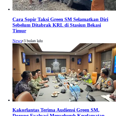
Cara Sopir Taksi Green SM Selamatkan Diri
Sebelum Ditabrak KRL di Stasiun Bekasi
Timur
News
•
3 bulan lalu
Kakorlantas Terima Audiensi Green SM,
Dorong Evaluasi Menyeluruh Keselamatan