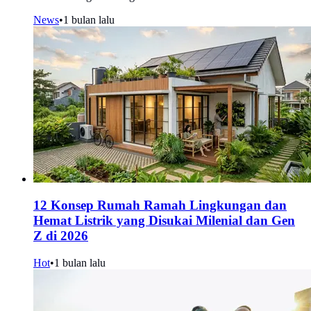
News
•
1 bulan lalu
12 Konsep Rumah Ramah Lingkungan dan
Hemat Listrik yang Disukai Milenial dan Gen
Z di 2026
Hot
•
1 bulan lalu