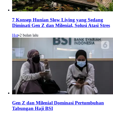
7 Konsep Hunian Slow Living yang Sedang
Diminati Gen Z dan Milenial, Solusi Atasi Stres
Hot
•
2 bulan lalu
Gen Z dan Milenial Dominasi Pertumbuhan
Tabungan Haji BSI