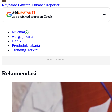
Raynaldo Ghiffari Lubabah
Reporter
Add
as a preferred source on Google
Milenial
warga jakarta
Gen Z
Penduduk Jakarta
Trending Terkini
Advertisement
Rekomendasi