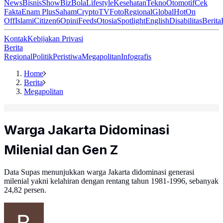
News
Bisnis
ShowBiz
Bola
Lifestyle
Kesehatan
Tekno
Otomotif
Cek
Fakta
Enam Plus
Saham
Crypto
TV
Foto
Regional
Global
Hot
On
Off
Islami
Citizen6
Opini
Feeds
Otosia
Spotlight
English
Disabilitas
Berita
Kontak
Kebijakan Privasi
Berita
Regional
Politik
Peristiwa
Megapolitan
Infografis
Home
Berita
Megapolitan
Warga Jakarta Didominasi
Milenial dan Gen Z
Data Supas menunjukkan warga Jakarta didominasi generasi
milenial yakni kelahiran dengan rentang tahun 1981-1996, sebanyak
24,82 persen.