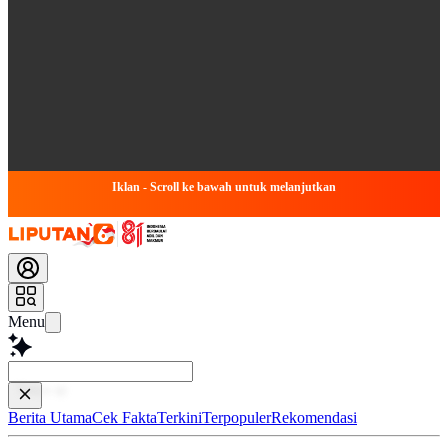
Iklan - Scroll ke bawah untuk melanjutkan
Menu
Baca leb
Berita Utama
Cek Fakta
Terkini
Terpopuler
Rekomendasi