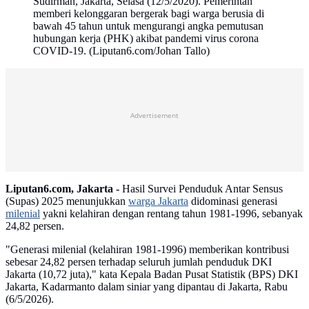
Sudirman, Jakarta, Selasa (12/5/2020). Pemerintah
memberi kelonggaran bergerak bagi warga berusia di
bawah 45 tahun untuk mengurangi angka pemutusan
hubungan kerja (PHK) akibat pandemi virus corona
COVID-19. (Liputan6.com/Johan Tallo)
Advertisement
Liputan6.com, Jakarta -
Hasil Survei Penduduk Antar Sensus
(Supas) 2025 menunjukkan
warga Jakarta
didominasi generasi
milenial
yakni kelahiran dengan rentang tahun 1981-1996, sebanyak
24,82 persen.
"Generasi milenial (kelahiran 1981-1996) memberikan kontribusi
sebesar 24,82 persen terhadap seluruh jumlah penduduk DKI
Jakarta (10,72 juta)," kata Kepala Badan Pusat Statistik (BPS) DKI
Jakarta, Kadarmanto dalam siniar yang dipantau di Jakarta, Rabu
(6/5/2026).